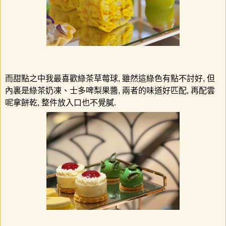
而甜點之中我最喜歡綠茶草莓球
,
雖然這綠色有點不討好
,
但
內裏是綠茶奶凍、士多啤梨果醬
,
兩者的味道好匹配
,
再配雲
呢拿餅乾
,
整件放入口也不覺膩.