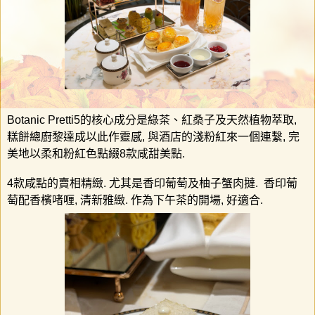
Botanic Pretti5
的核心成分是綠茶、紅桑子及天然植物萃取
,
糕餅總廚黎達成以此作靈感
,
與酒店的淺粉紅來一個連繫
,
完
美地以柔和粉紅色點綴
8
款咸甜美點
.
4
款咸點的賣相精緻
.
尤其是香印葡萄及柚子蟹肉撻
.
香印葡
萄配香檳啫喱
,
清新雅緻
.
作為下午茶的開場
,
好適合
.