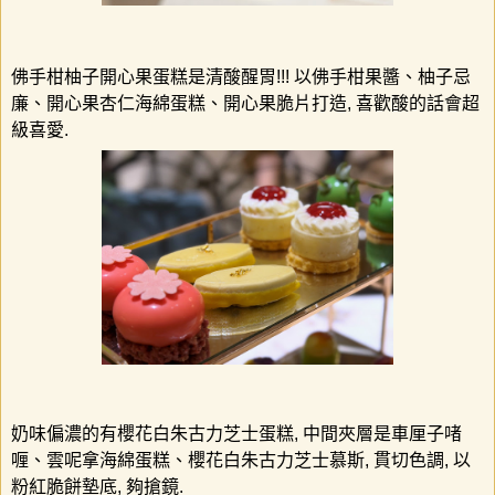
佛手柑柚子開心果蛋糕是清酸醒胃
!!!
以佛手柑果醬、柚子忌
廉、開心果杏仁海綿蛋糕、開心果脆片打造
,
喜歡酸的話會超
級喜愛
.
奶味偏濃的有櫻花白朱古力芝士蛋糕
,
中間夾層是車厘子啫
喱、雲呢拿海綿蛋糕、櫻花白朱古力芝士慕斯
,
貫切色調
,
以
粉紅脆餅墊底
,
夠搶鏡
.