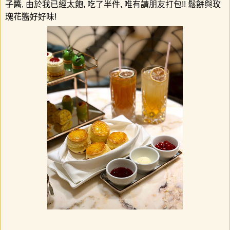
子醬
,
由於我已經太飽
,
吃了半件
,
唯有請朋友打包
!!
鬆餅與玫
瑰花醬好好味
!