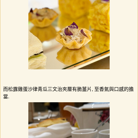
而松露雞蛋沙律青瓜三文治夾層有脆薑片
,
至香氣與口感的擔
當
.