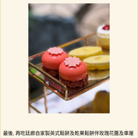
最後
,
再吃廷廊自家製英式鬆餅及乾果鬆餅伴玫瑰花醬及車厘