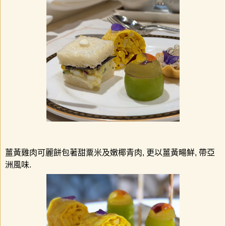
薑黃雞肉可麗餅包著甜粟米及嫩椰青肉
,
更以薑黃畼鮮
,
帶亞
洲風味
.