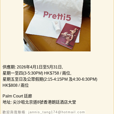
供應期
: 2026
年
4
月
1
日至
5
月
31
日
,
星期一至四
(3-5:30PM) HK$758 /
兩位
,
星期五至日及公眾假期
(2:15-4:15PM
及
4:30-6:30PM)
HK$808 /
兩位
Palm Court
廷廊
地址
:
尖沙咀北京道
8
號香港朗廷酒店大堂
歡迎與我聯絡: jannis_tang174@hotmail.com