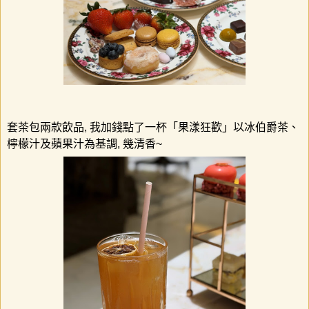
套茶包兩款飲品
,
我加錢點了一杯「果漾狂歡」以冰伯爵茶、
檸檬汁及蘋果汁為基調
,
幾清香
~