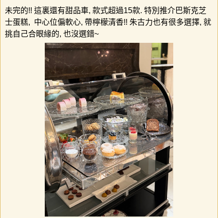
未完的
!!
這裏還有甜品車
,
款式超過
15
款
.
特別推介巴斯克芝
士蛋糕
,
中心位偏軟心
,
帶檸檬清香
!!
朱古力也有很多選擇
,
就
挑自己合眼緣的
,
也沒選錯
~