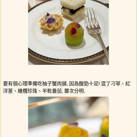
要有個心理準備吃柚子蟹肉撻
,
因為酸勁十足
!
混了刁草、紅
洋蔥、橄欖珍珠、半乾番茄
,
層次分明
.