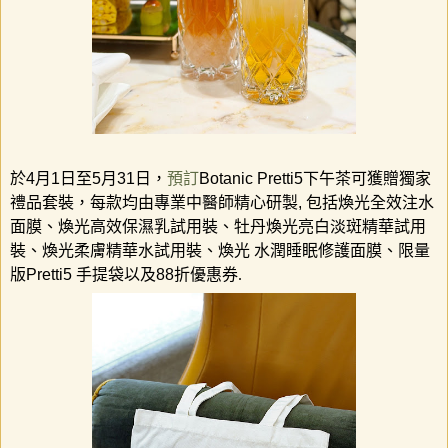
於
4
月
1
日至
5
月
31
日，
預訂
Botanic Pretti5
下午茶可獲贈獨家
禮品套裝，每款均由專業中醫師精心研製
,
包括煥光全效注水
面膜、煥光高效保濕乳試用裝、牡丹煥光亮白淡斑精華試用
裝、煥光柔膚精華水試用裝、煥光
水潤睡眠修護面膜、限量
版
Pretti5
手提袋以及
88
折優惠券.