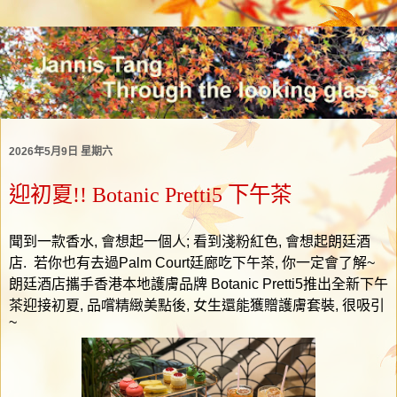
2026年5月9日 星期六
迎初夏!! Botanic Pretti5 下午茶
聞到一款香水
,
會想起一個人
;
看到淺粉紅色
,
會想起朗廷酒
店
.
若你也有去過
Palm Court
廷廊吃下午茶
,
你一定會了解
~
朗廷酒店攜手香港本地護膚品牌
Botanic Pretti5
推出全新下午
茶迎接初夏
,
品嚐精緻美點後
,
女生還能獲贈護膚套裝
,
很吸引
~