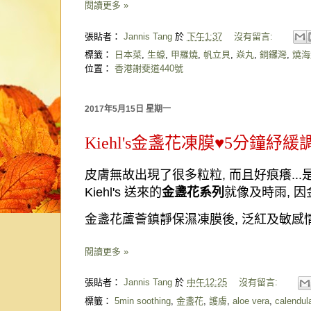
閱讀更多 »
張貼者：
Jannis Tang
於
下午1:37
沒有留言:
標籤：
日本菜
,
生蠔
,
甲羅燒
,
帆立貝
,
焱丸
,
銅鑼灣
,
燒海
位置：
香港謝斐道440號
2017年5月15日 星期一
Kiehl's金盞花凍膜♥5分鐘紓緩
皮膚無故出現了很多粒粒
,
而且好痕癢
...
Kiehl's
送來的
金盞花系列
就像及時雨
,
因
金盞花蘆薈鎮靜保濕凍膜後
,
泛紅及敏感
閱讀更多 »
張貼者：
Jannis Tang
於
中午12:25
沒有留言:
標籤：
5min soothing
,
金盞花
,
護膚
,
aloe vera
,
calendul