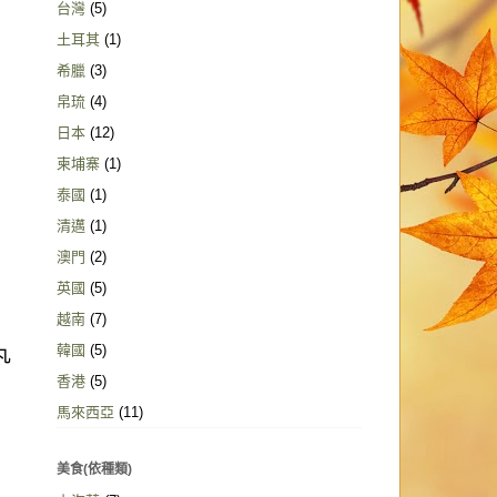
台灣
(5)
土耳其
(1)
希臘
(3)
帛琉
(4)
日本
(12)
柬埔寨
(1)
泰國
(1)
清邁
(1)
澳門
(2)
英國
(5)
越南
(7)
韓國
(5)
丸
香港
(5)
馬來西亞
(11)
美食(依種類)