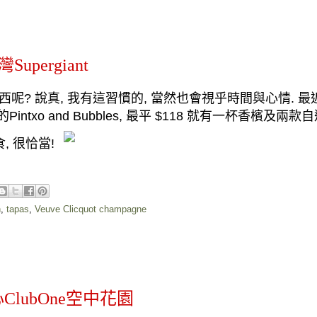
upergiant
西呢
?
說真
,
我有這習慣的
,
當然也會視乎時間與心情
.
最
的
Pintxo and Bubbles,
最平
$118
就有一杯香檳及兩款自
食
,
很恰當
!
h
,
tapas
,
Veuve Clicquot champagne
lubOne空中花園