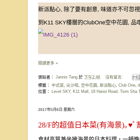
新派點心, 除了要有創意, 味道亦不可忽視
到K11 SKY樓層的ClubOne空中花園, 品
閱讀更多 »
張貼者：
Jannis Tang
於
下午2:48
沒有留言:
標籤：
中式菜
,
尖沙咀
,
空中花園
,
新派點心
,
Club One
,
位置：
Level SKY, K11 Mall, 18 Hanoi Road, Tsim Sha 
2017年5月6日 星期六
28/F的超值日本菜(有海景)｡♥
食材高質兼坐擁海景的日本料理，一頓晚