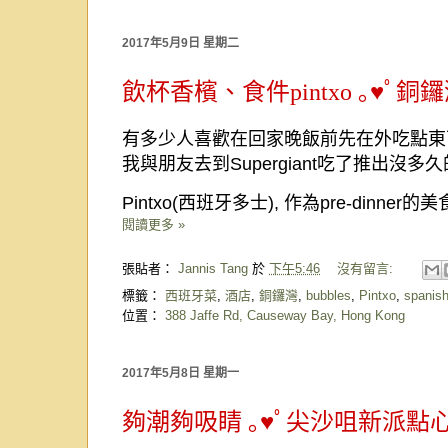
2017年5月9日 星期二
飲杯香檳、食件pintxo ｡♥ﾟ銅鑼灣S
有多少人喜歡在回家晚飯前先在外吃點東
我與朋友去到
Supergiant
吃了推出沒多久
Pintxo(
西班牙多士
),
作為
pre-dinner
的美
閱讀更多 »
張貼者：
Jannis Tang
於
下午5:46
沒有留言:
標籤：
西班牙菜
,
酒店
,
銅鑼灣
,
bubbles
,
Pintxo
,
spanis
位置：
388 Jaffe Rd, Causeway Bay, Hong Kong
2017年5月8日 星期一
夠潮夠吸睛 ｡♥ﾟ尖沙咀新派點心C