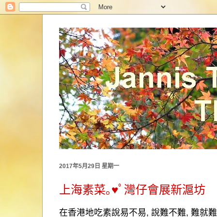
2017年5月29日 星期一
上海素菜｡♥ﾟ灣仔會展新滬坊
在香港地吃素說易不易
,
說難不難
,
難就難