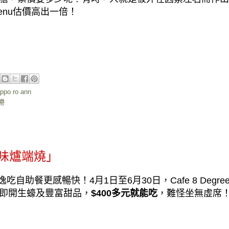
enu
估價高出一倍！
ppo ro ann
香港
瀛味爐端燒」
逸吃自助餐更感暢快！
4
月
1
日至
6
月
30
日，
Cafe 8 Degre
即開生蠔及豐富甜品，
$400
多元就能吃
，難怪坐無虛席