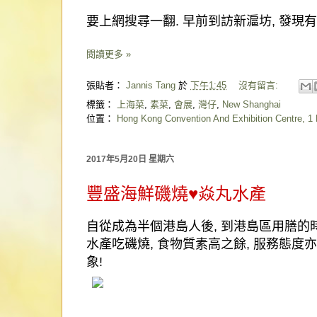
要上網搜尋一翻
.
早前到訪新滬坊
,
發現有
閱讀更多 »
張貼者：
Jannis Tang
於
下午1:45
沒有留言:
標籤：
上海菜
,
素菜
,
會展
,
灣仔
,
New Shanghai
位置：
Hong Kong Convention And Exhibition Centre, 1
2017年5月20日 星期六
豐盛海鮮磯燒♥焱丸水產
自從成為半個港島人後
,
到港島區用膳的
水產吃磯燒
,
食物質素高之餘
,
服務態度亦
象
!