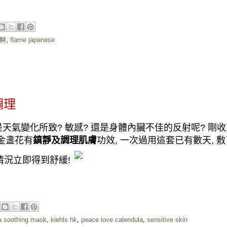
鮮
,
flame japanese
調理
是天氣變化所致
?
敏感
?
還是身體內臟不佳的反射呢
?
剛收
金盞花有
鎮靜及調理肌膚
功效
,
一次過用這套已有數天
,
敷
情況立即得到舒緩
!
a soothing mask
,
kiehls hk
,
peace love calendula
,
sensitive skin