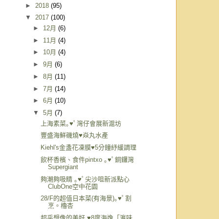
►
2018
(95)
▼
2017
(100)
►
12月
(6)
►
11月
(4)
►
10月
(4)
►
9月
(6)
►
8月
(11)
►
7月
(14)
►
6月
(10)
▼
5月
(7)
上海素菜｡♥ﾟ灣仔會展新滬坊
豐盛海鮮磯燒♥焱丸水產
Kiehl's金盞花凍膜♥5分鐘紓緩調理
飲杯香檳、食件pintxo ｡♥ﾟ銅鑼灣
Supergiant
夠潮夠吸睛 ｡♥ﾟ尖沙咀新派點心
ClubOne空中花園
28/F的超值日本菜(有海景)｡♥ﾟ割
烹。櫓杏
超乎想像的美好 ♥8度海逸「瀛味