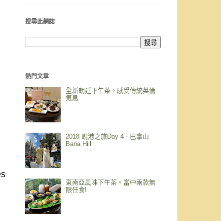
搜尋此網誌
熱門文章
全新朗廷下午茶。感受傳統英倫
氣息
2018 峴港之旅Day 4 - 巴拿山
Bana Hill
es
東南亞風味下午茶。當中兩款無
！
限任食!