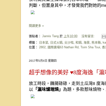
判斷，但置身其中，才發覺我們對她的
m
閱讀更多 »
張貼者：
Jannis Tang
於
上午10:00
沒有留言:
標籤：
日本菜
,
日式火鍋
,
尖沙咀
,
和鍋
,
海景
,
熊本縣
,
ka
位置：
2802, 國際廣場63 Nathan Rd, Tsim Sha Tsui, 
2017年5月4日 星期四
超乎想像的美好 ♥8度海逸「
放工時段，饑腸碌碌，走到土瓜灣
8
度海
以
「瀛味爐端燒」
為題，多款惹味燒物、