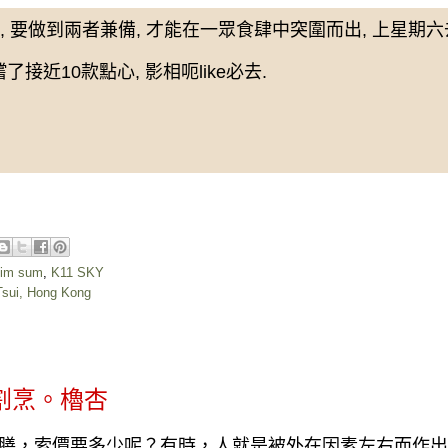
, 要做到兩者兼備, 才能在一眾食肆中突圍而出, 上星期六
嚐了接近10款點心, 影相呃like必去.
dim sum
,
K11 SKY
Tsui, Hong Kong
ﾟ割烹。櫓杏
膳，索價要多少呢？有時，人就是被外在因素左右而作出