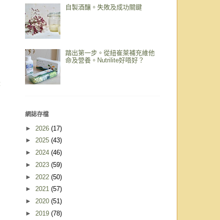
自製酒釀。失敗及成功關鍵
踏出第一步。從紐崔萊補充維他
命及營養。Nutrilite好唔好？
章
網誌存檔
►
2026
(17)
►
2025
(43)
►
2024
(46)
►
2023
(59)
►
2022
(50)
►
2021
(57)
►
2020
(51)
►
2019
(78)