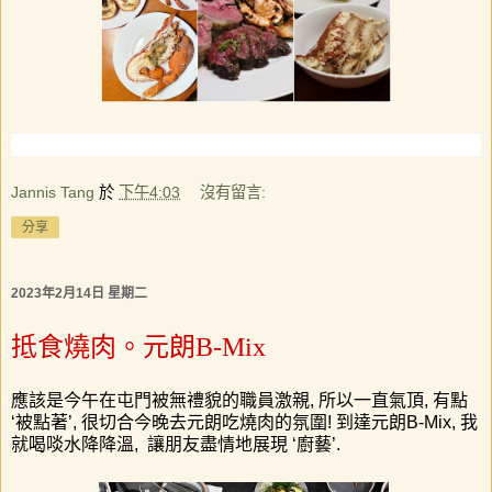
Jannis Tang
於
下午4:03
沒有留言:
分享
2023年2月14日 星期二
抵食燒肉。元朗B-Mix
應
該是今午在屯門被無禮貌的職員激親
,
所以一直氣頂
,
有點
‘
被點著
’,
很切合今晚去元朗吃燒肉的氛圍
!
到達元朗
B-Mix,
我
就喝啖水降降溫
,
讓朋友盡情地展現
‘
廚藝
’.