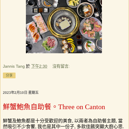
Jannis Tang
於
下午2:30
沒有留言:
分享
2023年2月10日 星期五
鮮蟹鮑魚自助餐。Three on Canton
鮮蟹及鮑魚都是十分受歡迎的美食
,
以兩者為自助餐主題
,
當
然吸引不少食饗
,
我也是其中一份子
,
多款佳餚突顯大廚心思
.