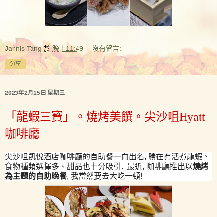
Jannis Tang
於
晚上11:49
沒有留言:
分享
2023年2月15日 星期三
「龍蝦三寶」。燒烤美饌。尖沙咀Hyatt
咖啡廳
尖沙咀凱悅酒店咖啡廳的自助餐一向出名
,
勝在有活煮龍蝦、
食物種類選擇多、甜品也十分吸引
.
最近
,
咖啡廳推出以
燒烤
為主題的自助晚餐
,
我當然要去大吃一頓
!