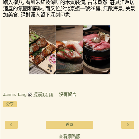
踏入權八
,
看到朱紅及深啡的木質裝潢
,
古味盎然
,
甚具江戶居
酒屋的氛圍和韻味
,
而又位於北京道一號
28
樓
,
無敵海景
,
美景
加美食
,
絕對讓人留下深刻印象
.
Jannis Tang
於
凌晨12:18
沒有留言:
分享
‹
›
首頁
查看網路版