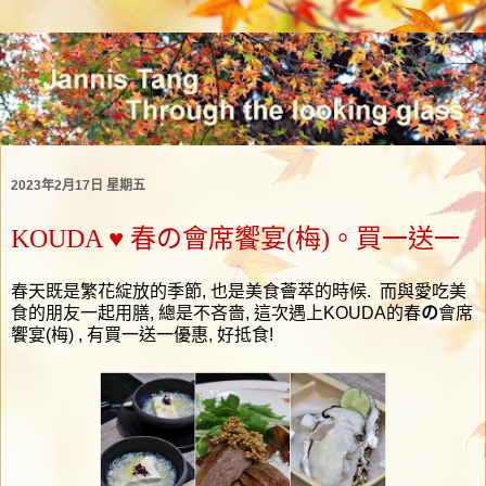
2023年2月17日 星期五
KOUDA ♥ 春の會席饗宴(梅)。買一送一
春天既是繁花綻放的季節
,
也是美食薈萃的時候
.
而與愛吃美
食的朋友一起用膳
,
總是不吝嗇
,
這次遇上
KOUDA
的春
の
會席
饗宴
(
梅
) ,
有買一送一優惠
,
好抵食
!