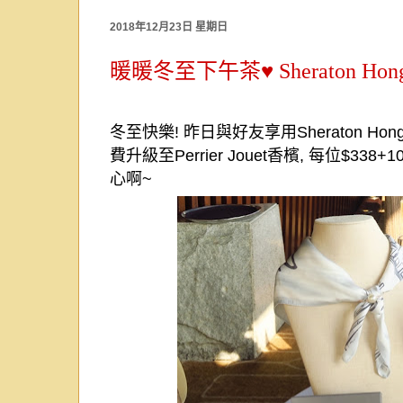
2018年12月23日 星期日
暖暖冬至下午茶♥ Sheraton Hong Kon
冬至快樂
!
昨日與好友享用
Sheraton Hon
費升級至
Perrier Jouet
香檳
,
每位
$338+1
心啊
~