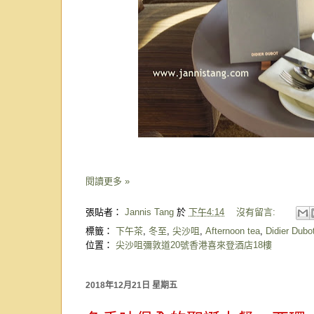
閱讀更多 »
張貼者：
Jannis Tang
於
下午4:14
沒有留言:
標籤：
下午茶
,
冬至
,
尖沙咀
,
Afternoon tea
,
Didier Dubo
位置：
尖沙咀彌敦道20號香港喜來登酒店18樓
2018年12月21日 星期五