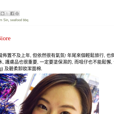
m Sin
,
seafood bbq
ore
誕佈置不及上年
,
但依然很有氣氛
!
年尾來個輕鬆旅行
,
也
水
,
護膚品也很重要
,
一定要塗保濕的
,
而咀仔也不能鬆懈
,
2g)
及
碧柔卸妝潔面棉
.