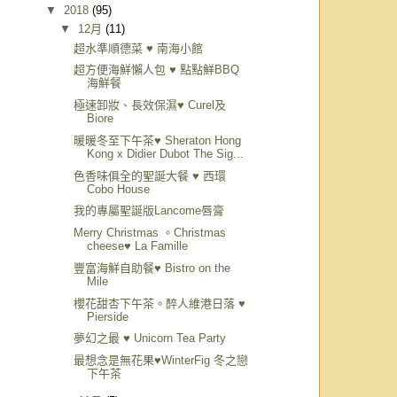
▼
2018
(95)
▼
12月
(11)
超水準順德菜 ♥ 南海小館
超方便海鮮懶人包 ♥ 點點鮮BBQ
海鮮餐
極速卸妝、長效保濕♥ Curel及
Biore
暖暖冬至下午茶♥ Sheraton Hong
Kong x Didier Dubot The Sig...
色香味俱全的聖誕大餐 ♥ 西環
Cobo House
我的專屬聖誕版Lancome唇膏
Merry Christmas 。Christmas
cheese♥ La Famille
豐富海鮮自助餐♥ Bistro on the
Mile
櫻花甜杏下午茶。醉人維港日落 ♥
Pierside
夢幻之最 ♥ Unicorn Tea Party
最想念是無花果♥WinterFig 冬之戀
下午茶