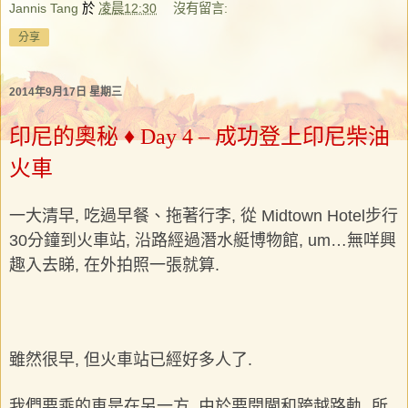
Jannis Tang
於
凌晨12:30
沒有留言:
分享
2014年9月17日 星期三
印尼的奧秘 ♦ Day 4 – 成功登上印尼柴油
火車
一大清早, 吃過早餐、拖著行李, 從 Midtown Hotel步行
30分鐘到火車站, 沿路經過潛水艇博物館, um…無咩興
趣入去睇, 在外拍照一張就算.
雖然很早, 但火車站已經好多人了.
我們要乘的車是在另一方, 由於要開閘和跨越路軌, 所