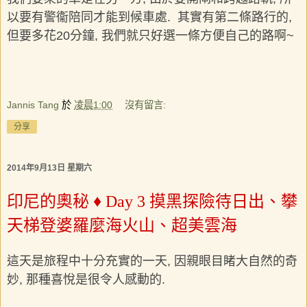
以要有警衞陪同才能到候車處. 其實有第二條路行的,
但要多花20分鐘, 我們就只好選一條方便自己的路啊~
Jannis Tang
於
凌晨1:00
沒有留言:
分享
2014年9月13日 星期六
印尼的奧秘 ♦ Day 3 摸黑探險待日出、攀
天梯登婆羅麼海火山、超美雲海
這天是旅程中十分充實的一天
, 因親眼目睹大自然的奇
妙, 那種喜悅是很令人感動的.