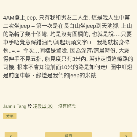
4AM登上jeep, 只有我和男友二人坐, 這是我人生中第
二次坐jeep – 第一次是在長白山坐jeep到天池腳, 上山
的路轉了幾十個彎, 均是沒有圍欄的, 也就是說….只要
車手唔覺意踩錯油門/興起玩頭文字D…我地就粉身碎
骨..=.= 今次…同樣是驚險, 因為深宵/清晨時份, 大霧
得伸手不見五指, 能見度只有3米內, 若非走慣這條路的
司機, 根本不會知道前面10米的路是如何走! 圖中紅燈
是前面車輛、綠燈是我們的jeep的米錶.
Jannis Tang
於
凌晨12:00
沒有留言:
分享
‹
›
首頁