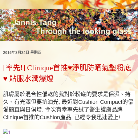
2016年3月24日 星期四
[率先!] Clinique首推♥淨肌防晒氣墊粉底
♥ 貼服水潤爆燈
肌膚屬於混合性偏乾的我對於粉底的要求是保濕、持
久、有光澤但要抗油光, 最近對Cushion Compact的偏
愛簡直與日俱增. 今次有幸率先試了醫生護膚品牌
Clinique首推的Cushion產品, 已經令我迅速愛上!