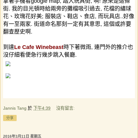
拿著手機看
google map,
踏入玩具街
,
啊
!
原來是這條
街
.
我的目光頓時給兩旁的攤檔吸引過去
,
花檔的繡球
花、玫瑰花好美
;
服裝店、鞋店、食店
,
而玩具店
..
好像
有一至兩家
.
街道命名那刻一定有其意思
,
這個或許要
翻查歷史啊
.
到達
Le Cafe Winebeast
時下著微雨
,
連門外的推介也
沒仔細看便急行幾步跳入餐廳
.
Jannis Tang
於
下午4:39
沒有留言:
分享
2016年3月11日 星期五