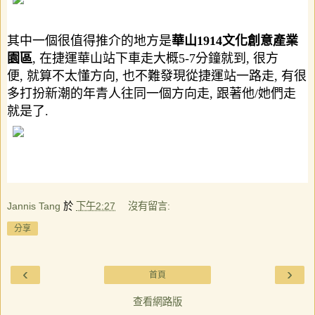
其中一個很值得推介的地方是
華山
1914
文化創意產業
園區
,
在捷運華山站下車走大概
5-7
分鐘就到
,
很方
便
,
就算不太懂方向
,
也不難發現從捷運站一路走
,
有很
多打扮新潮的年青人往同一個方向走
,
跟著他
/
她們走
就是了
.
Jannis Tang
於
下午2:27
沒有留言:
分享
‹
›
首頁
查看網路版