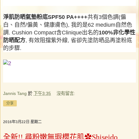
淨肌防晒氣墊粉底
SPF50 PA++++
共有3個色調(偏
白、自然/偏黃、健康膚色), 我的是62 medium自然色
調. Cushion Compact含Clinique出名的
100%
非化學性
防晒配方
, 有效阻擋紫外線, 省卻先塗防晒品再塗粉底
的步驟.
Jannis Tang
於
下午3:35
沒有留言:
分享
2016年3月22日 星期二
全新!! 尋粉嫩無瑕櫻花肌✿Shiseido