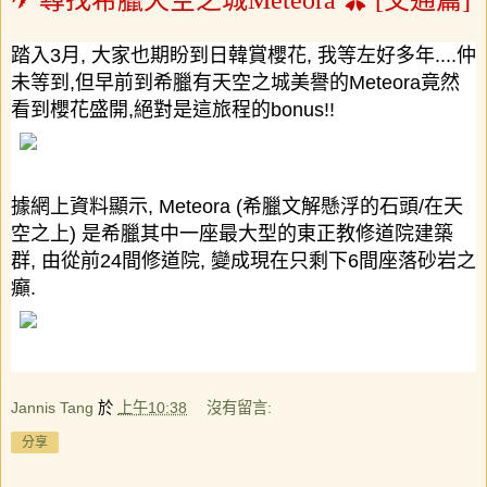
✈ 尋找希臘天空之城Meteora ✿ [交通篇]
踏入
3
月
,
大家也期盼到日韓賞櫻花
,
我等左好多年
....
仲
未等到
,
但早前到希臘有天空之城美譽的
Meteora
竟然
看到櫻花盛開
,
絕對是這旅程的
bonus!!
據網上資料顯示
, Meteora (
希臘文解懸浮的石頭
/
在天
空之上
)
是希臘其中一座最大型的東正教修道院建築
群
,
由從前
24
間修道院
,
變成現在只剩下
6
間座落砂岩之
癲
.
Jannis Tang
於
上午10:38
沒有留言:
分享