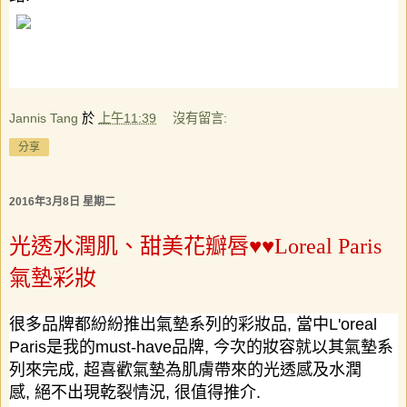
Jannis Tang
於
上午11:39
沒有留言:
分享
2016年3月8日 星期二
光透水潤肌、甜美花瓣唇♥♥Loreal Paris
氣墊彩妝
很多品牌都紛紛推出氣墊系列的彩妝品
,
當中
L'oreal
Paris
是我的
must-have
品牌
,
今次的妝容就以其氣墊系
列來完成
,
超喜歡氣墊為肌膚帶來的光透感及水潤
感
,
絕不出現乾裂情況
,
很值得推介
.