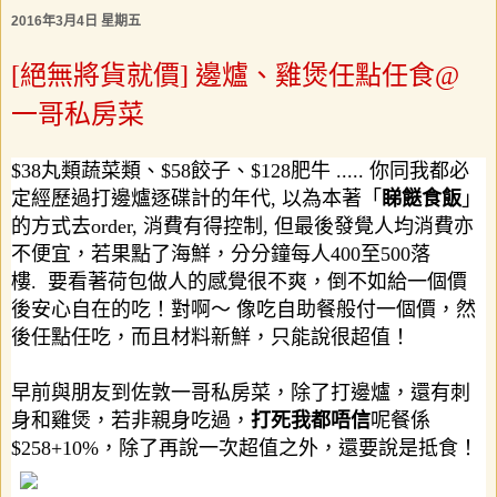
2016年3月4日 星期五
[絕無將貨就價] 邊爐、雞煲任點任食@
一哥私房菜
$38
丸類蔬菜類、
$58
餃子、
$128
肥牛
.....
你同我都必
定經歷過打邊爐逐碟計的年代
,
以為本著「
睇餸食飯
」
的方式去
order,
消費有得控制
,
但最後
發覺人均消費亦
不便宜，若果點了海鮮，分分鐘每人
400
至
500
落
樓
.
要看著荷包做人的感覺很不爽，倒不如給一個價
後安心自在的吃！對啊～
像吃自助餐般付一個價，然
後任點任吃，而且材料新鮮，只能說很超值！
早前與朋友到佐敦一哥私房菜，除了打邊爐，還有刺
身和雞煲，若非親身吃過，
打死我都唔信
呢餐係
$258+10%
，除了再說一次超值之外，還要說是抵食！