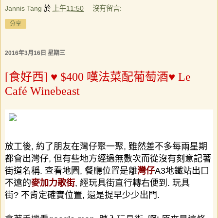
Jannis Tang
於
上午11:50
沒有留言:
分享
2016年3月16日 星期三
[食好西] ♥ $400 嘆法菜配葡萄酒♥ Le
Café Winebeast
放工後
,
約了朋友在灣仔聚一聚
,
雖然差不多每兩星期
都會出灣仔
,
但有些地方經過無數次而從沒有刻意記著
街道名稱
.
查看地圖
,
餐廳位置是離
灣仔
A3
地鐵站出口
不遠的
麥加力歌街
,
經玩具街直行轉右便到
.
玩具
街
?
不肯定確實位置
,
還是提早少少出門
.