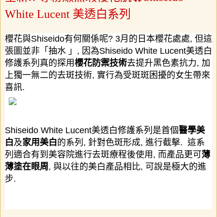
White Lucent 美透白系列
櫻花與
Shiseido
有何關係呢
? 3
月的日本櫻花處處
,
但這
張圖並非「抽水
」
,
因為
Shiseido White Lucent
美透白
修護系列真的探用
櫻花防禦技術
去提升黑色素抗力
,
加
上獨一無二的去斑技術
,
實行為受斑斑困擾的女生帶來
喜訊
.
Shiseido White Lucent
美透白修護系列是首個
醫學美
白
及
家用美白
的系列
,
針對色斑形成
,
進行截擊
.
這系
列適合有到美容院進行去斑療程後使用
,
而產品更可
薄
薄塗在眼周
,
與以往的美白產品相比
,
可說是極大的進
步
.