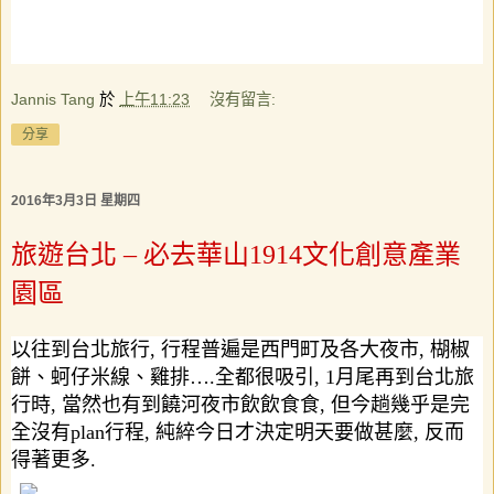
Jannis Tang
於
上午11:23
沒有留言:
分享
2016年3月3日 星期四
旅遊台北 – 必去華山1914文化創意產業
園區
以往到台北旅行
,
行程普遍是西門町及各大夜市
,
楜椒
餅、蚵仔米線、雞排
….
全都很吸引
, 1
月尾再到台北旅
行時
,
當然也有到饒河夜市飲飲食食
,
但今趟幾乎是完
全沒有
plan
行程
,
純綷今日才決定明天要做甚麼
,
反而
得著更多
.