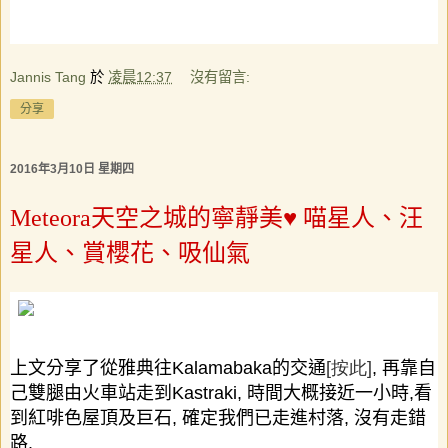
Jannis Tang
於
凌晨12:37
沒有留言:
分享
2016年3月10日 星期四
Meteora天空之城的寧靜美♥ 喵星人、汪
星人、賞櫻花、吸仙氣
上文分享了從雅典往
Kalamabaka
的交通
[
按此
]
,
再靠自
己雙腿由火車站走到
Kastraki,
時間大概接近一小時
,
看
到紅啡色屋頂及巨石
,
確定我們已走進村落
,
沒有走錯
路
.