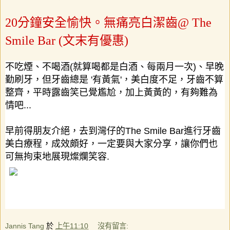
20分鐘安全愉快。無痛亮白潔齒@ The
Smile Bar (文末有優惠)
不吃煙、不喝酒
(
就算喝都是白酒、每兩月一次
)
、早晚
勤刷牙，但牙齒總是
'
有黃氣
'
，美白度不足，牙齒不算
整齊，平時露齒笑已覺尷尬，加上黃黃的，有夠難為
情吧
...
早前得朋友介絕，去到灣仔的
The Smile Bar
進行牙齒
美白療程，成效頗好，一定要與大家分享，讓你們也
可無拘束地展現燦爛笑容
.
Jannis Tang
於
上午11:10
沒有留言: