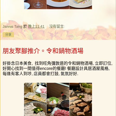
Jannis Tang
於
晚上11:41
沒有留言:
分享
朋友聚腳推介。令和鍋物酒場
好掛念日本美食
,
找到旺角彌敦道的令和鍋物酒場
,
立即訂位
,
好開心找到一間值得
encore
的餐廳
!
餐廳設計具居酒屋風格
,
每逢有客人到埗
,
店員都會打鼓
,
氣氛好好.