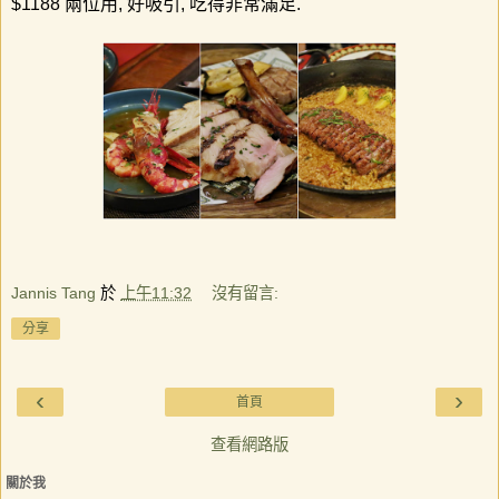
$1188
兩位用
,
好吸引
,
吃得非常滿足
.
Jannis Tang
於
上午11:32
沒有留言:
分享
‹
›
首頁
查看網路版
關於我