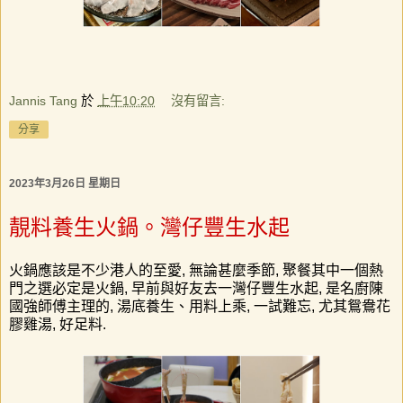
Jannis Tang
於
上午10:20
沒有留言:
分享
2023年3月26日 星期日
靚料養生火鍋。灣仔豐生水起
火鍋應該是不少港人的至愛
,
無論甚麼季節
,
聚餐其中一個熱
門之選必定是火鍋
,
早前與好友去一灣仔豐生水起
,
是名廚陳
國強師傅主理的
,
湯底養生、用料上乘
,
一試難忘
,
尤其
鴛鴦花
膠雞湯
,
好足料
.