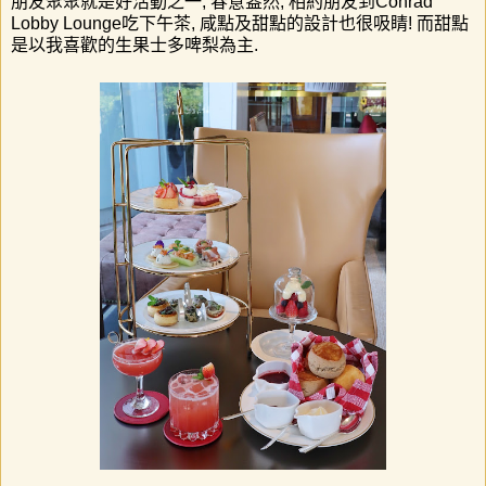
朋友聚聚就是好活動之一
,
春意盎然
,
相約朋友到
Conrad
Lobby Lounge
吃下午茶
,
咸點及甜點的設計也很吸睛
!
而甜點
是以我喜歡的生果士多啤梨為主
.