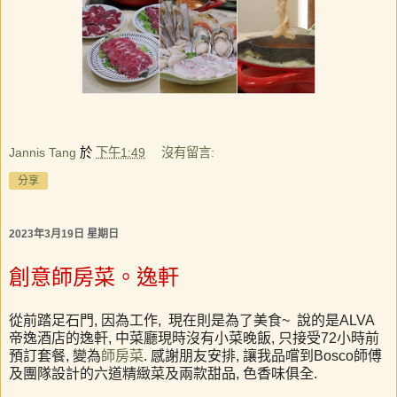
Jannis Tang
於
下午1:49
沒有留言:
分享
2023年3月19日 星期日
創意師房菜。逸軒
從前踏足石門
,
因為工作
,
現在則是為了美食
~
說的是
ALVA
帝逸酒店的逸軒
,
中菜廳現時沒有小菜晚飯
,
只接受
72
小時前
預訂套餐
,
變為
師房菜
.
感謝朋友安排
,
讓我品嚐到
Bosco
師傅
及團隊設計的六道精緻菜及兩款甜品
,
色香味俱全
.