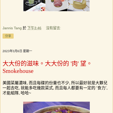
Jannis Tang
於
下午3:46
沒有留言:
分享
2023年3月6日 星期一
大大份的滋味。大大份的 '肉' 望。
Smokehouse
美國菜
屬濃味
,
而且每碟的份量也不少
,
所以最好就是大夥兒
一起去吃
,
就能多吃幾款菜式
,
而且每人都要有一定的
‘
食力
’,
才能組隊
,
哈哈
~