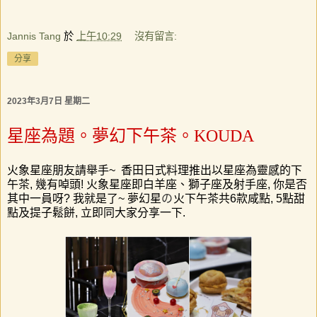
Jannis Tang
於
上午10:29
沒有留言:
分享
2023年3月7日 星期二
星座為題。夢幻下午茶。KOUDA
火象星座朋友請舉手
~
香田日式料理推出以星座為靈感的下
午茶
,
幾有啅頭
!
火象星座即白羊座、獅子座及射手座
,
你是否
其中一員呀
?
我就是了
~
夢幻星
の
火下午茶共
6
款咸點
, 5
點甜
點及提子鬆餅
,
立即同大家分享一下
.