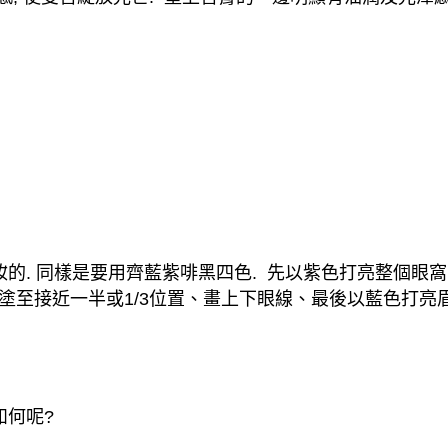
妝的
.
同樣是要用齊藍紫啡黑四色
.
先以紫色打亮整個眼窩
塗至接近一半或
1/3
位置、畫上下眼線、最後以藍色打亮
如何呢
?