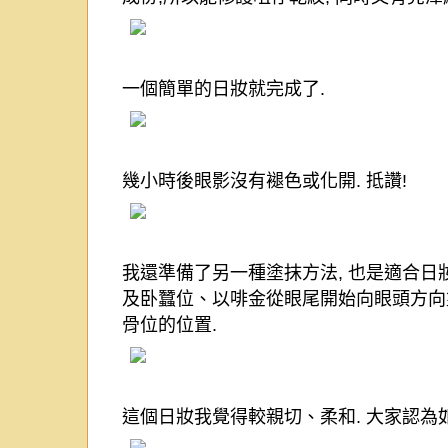
一個簡單的日妝就完成了
.
幾小時後
眼影沒有褪色或化開
.
抵讚
!
我還準備了另一種塗抹方法
,
也是適合日
及卧蠶位、以啡金從眼尾開始向眼頭方向
骨位的位置
.
這個日妝我覺得較親切、柔和
.
大家認為