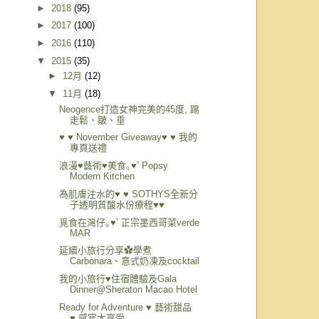
►
2018
(95)
►
2017
(100)
►
2016
(110)
▼
2015
(35)
►
12月
(12)
▼
11月
(18)
Neogence打造女神完美的45度, 踢
走鬆、皺、垂
♥ ♥ November Giveaway♥ ♥ 我的
專頁送禮
浪漫♥藝術♥美食｡♥ﾟPopsy
Modern Kitchen
為肌膚注水的♥ ♥ SOTHYS全新分
子透明質酸水份療程♥♥
覓食在灣仔｡♥ﾟ正宗墨西哥菜verde
MAR
延續小旅行分享✿學煮
Carbonara、意式奶凍及cocktail
我的小旅行♥住宿體驗及Gala
Dinner@Sheraton Macao Hotel
Ready for Adventure ♥ 藝術甜品
♥ 感官大享受