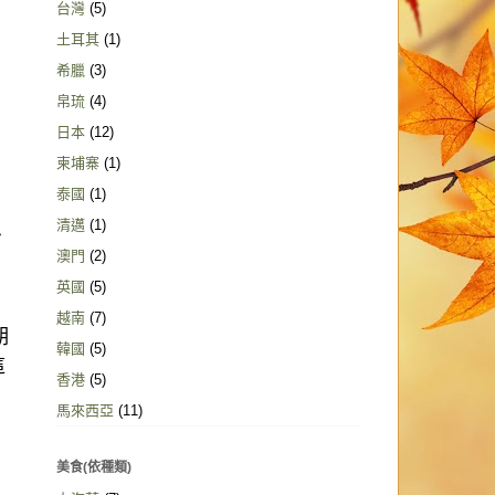
台灣
(5)
土耳其
(1)
希臘
(3)
帛琉
(4)
日本
(12)
柬埔寨
(1)
泰國
(1)
清邁
(1)
~
澳門
(2)
英國
(5)
越南
(7)
期
韓國
(5)
這
香港
(5)
馬來西亞
(11)
美食(依種類)