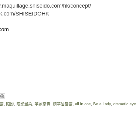
w.maquillage.shiseido.com/hk/concept/
ook.com/SHISEIDOHK
.com
膏
,
眼影
,
眼影暈染
,
華麗高貴
,
精華油唇膏
,
all in one
,
Be a Lady
,
dramatic eye