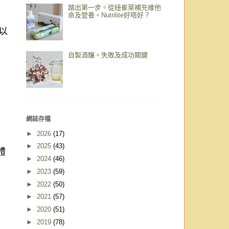
踏出第一步。從紐崔萊補充維他
命及營養。Nutrilite好唔好？
以
自製酒釀。失敗及成功關鍵
網誌存檔
►
2026
(17)
►
2025
(43)
體
►
2024
(46)
►
2023
(59)
►
2022
(50)
►
2021
(57)
►
2020
(51)
►
2019
(78)