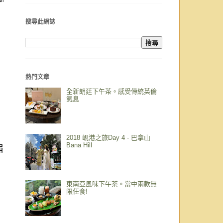
搜尋此網誌
熱門文章
全新朗廷下午茶。感受傳統英倫
氣息
2018 峴港之旅Day 4 - 巴拿山
Bana Hill
眉
東南亞風味下午茶。當中兩款無
限任食!