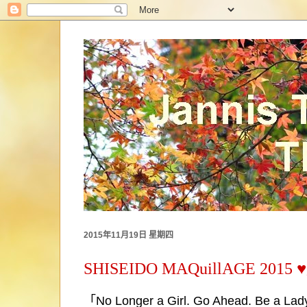
2015年11月19日 星期四
SHISEIDO MAQuillAGE 
「
No Longer a Girl. Go Ahead. Be a Lad