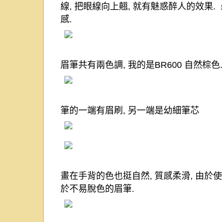
線
,
把眼線向上翹
,
就有魅惑醉人的效果
.
感
.
眉筆共有兩色調
,
我的是
BR600
自然棕色
筆的一端有眉刷
,
另一端是幼細筆芯
畫在手背的色也挺自然
,
質感柔滑
,
由於使
於不易脫色的眉筆
.