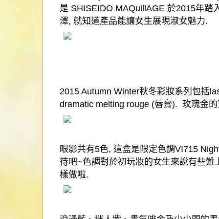
是
SHISEIDO MAQuillAGE
於
2015
年踏
澤
,
就知道產品能讓女生展現淑女魅力
.
2015 Autumn Winter
秋冬彩妝系列包括
la
dramatic melting rouge (
唇膏
).
玫瑰金的
眼影共有
5
色
,
這盒是限定色調
VI715 Nig
待吧
~
色調對於初玩妝的女生來說有些難
樣做啦
.