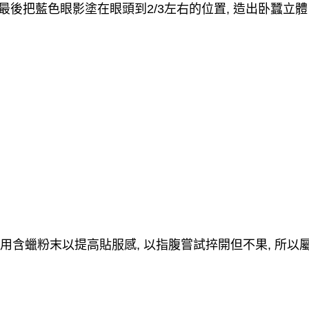
最後把藍色眼影塗在眼頭到
2/3
左右的位置
,
造出卧蠶立體
.
用含蠟粉末以提高貼服感
,
以指腹嘗試捽開但不果
,
所以