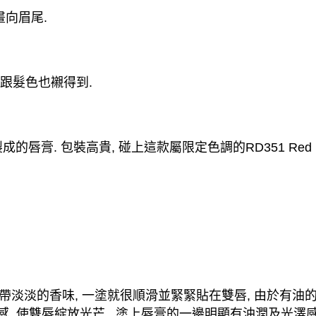
畫向眉尾
.
跟髮色也襯得到
.
製成的唇膏
.
包裝高貴
,
碰上這款屬限定色調的
RD351 Red
帶淡淡的香味
,
一塗就很順滑並緊緊貼在雙唇
,
由於有油
感
,
使雙唇綻放光芒
.
塗上唇膏的一邊明顯有油潤及光澤