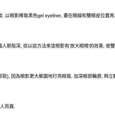
妝
.
以眼影棒取黑色
gel eyeliner,
畫在眼線和雙眼皮位置再
國人那般深
,
但以這方法來塗眼影有
'
放大眼睛
'
的效果
,
使雙
那款
),
因為眼影更大範圍地打亮眼窩
,
加深眼部輪廓
,
夠立
人而異
.