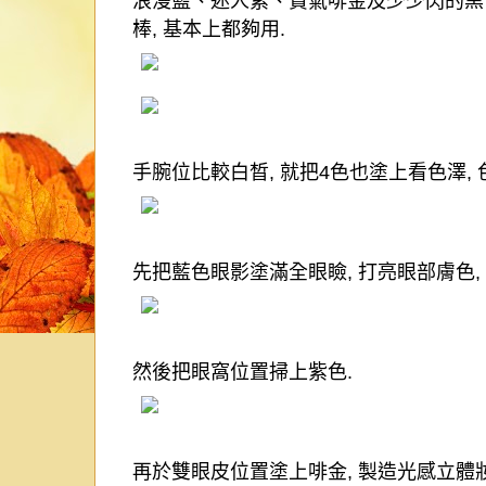
浪漫藍、迷人紫、貴氣啡金及少少閃的黑
棒
,
基本上都夠用
.
手腕位比較白晳
,
就把
4
色也塗上看色澤
,
先把藍色眼影塗滿全眼瞼
,
打亮眼部膚色
,
然後把眼窩位置掃上紫色
.
再於雙眼皮位置塗上啡金
,
製造光感立體