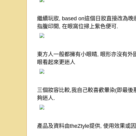
繼續玩妝
, based on
這個日妝直接改為晚
指腹印開
,
在眼窩位掃上紫色便可
.
東方人一般都擁有小眼睛
,
眼形亦沒有外
眼看起來更迷人
三個妝容比較
,
我自己較喜歡暈染
(
即最後
夠迷人
.
產品及資料由
theZtyle
提供
,
使用效果或因