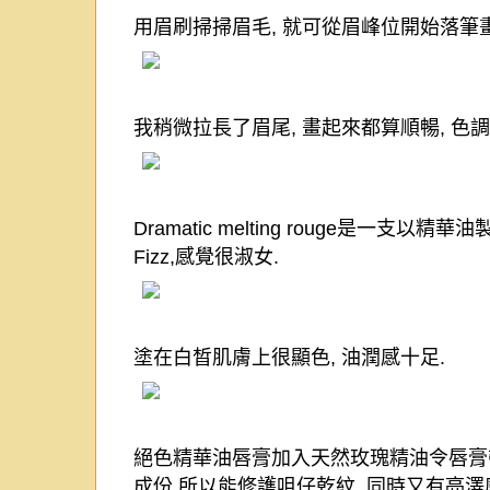
用眉刷掃掃眉毛
,
就可從眉峰位開始落筆
我稍微拉長了眉尾
,
畫起來都算順暢
,
色調
Dramatic melting rouge
是一支以精華油
Fizz,
感覺很淑女
.
塗在白晳肌膚上很顯色
,
油潤感十足
.
絕色精華油唇膏加入天然玫瑰精油令唇膏
成份
,
所以能修護咀仔乾紋
,
同時又有亮澤