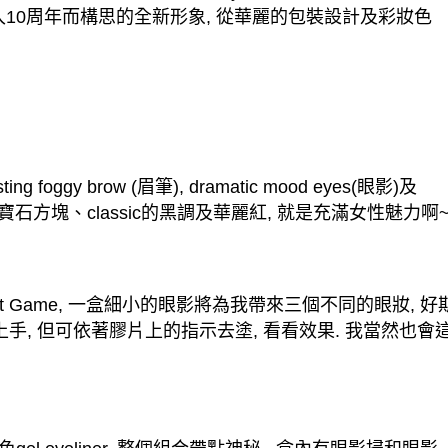
入
10
周年而構思的全新形象
,
從華麗的包裝設計及彩妝色
sting foggy brow (
眉筆
), dramatic mood eyes(
眼影
)
及
寶石方塊、
classic
的黑調及華麗紅
,
就是充滿女性魅力啊
ht Game,
一盒細小的眼影將為我帶來三個不同的眼妝
,
好
上手
,
但可依著膠片上的指示去塗
,
看看效果
.
我當然也會