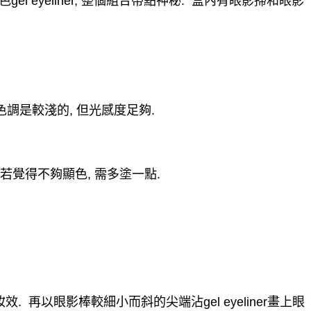
色
gel eyeliner,
整個組合帶點神秘
.
盒內有眼影掃和眼影
色調是較淺的
,
但光感度足夠
.
若覺得不夠顯色
,
需多塗一點
.
妝效
.
再以眼影棒較細小而斜的尖端沾
gel eyeliner
畫上眼