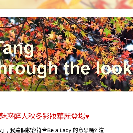
2015 ♥魅惑醉人秋冬彩妝華麗登場♥
y
」
,
我這個妝容符合
Be a Lady
的意思嗎
? 這