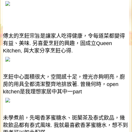
傅太的烹飪宗旨是讓家人吃得健康，令每道菜都變得
有益、美味
.
另喜愛烹飪的興趣，固成立
Queen
Kitchen,
與大家分享烹飪心得
.
烹飪中心面積很大，空間感十足，燈光亦夠明亮，廚
房的用具全都清潔整齊地排放著
.
曾幾何時，
open
kitchen
是我理想家居中其中一
part
未學煮前，先喝香茅蜜糖水、斑蘭茶及泰式飲品，幾
款飲品都有泰式風味
.
我就最喜歡香茅蜜糖水，想不到