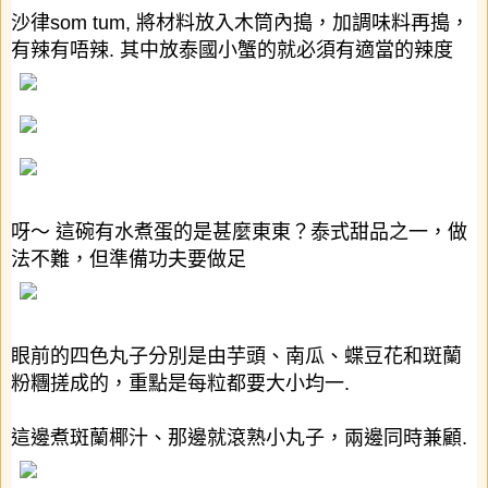
沙律
som tum,
將材料放入木筒內搗，加調味料再搗，
有辣有唔辣
.
其中放泰國小蟹的就必須有適當的辣度
呀～
這碗有水煮蛋的是甚麼東東？泰式甜品之一，做
法不難，但準備功夫要做足
眼前的四色丸子分別是由芋頭、南瓜、蝶豆花和斑蘭
粉糰搓成的，重點是每粒都要大小均一
.
這邊煮斑蘭椰汁、那邊就滾熟小丸子，兩邊同時兼顧
.