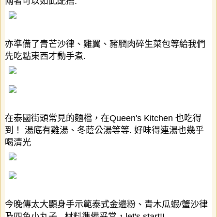
兩者可以如此配搭
.
亦準備了青芒沙律、雞翼、豬膶肉碎生菜包等給我們
先吃點東西才動手煮
.
在泰國街頭常見的麵檔，在
Queen's Kitchen
也吃得
到！
湯底有雞湯、冬蔭公湯等等
.
好味得連湯也幾乎
喝清光
今晚傳太大顯身手示範泰式金邊粉、青木瓜蝦
/
蟹沙律
及四色小丸子
.
材料準備妥當，
let's start!!