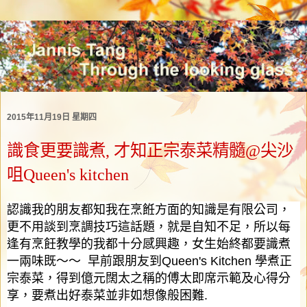
2015年11月19日 星期四
識食更要識煮, 才知正宗泰菜精髓@尖沙
咀Queen's kitchen
認識我的朋友都知我在烹餁方面的知識是有限公司，
更不用談到烹調技巧這話題，就是自知不足，所以每
逢有烹飪教學的我都十分感興趣，女生始終都要識煮
一兩味既～～
早前跟朋友到
Queen's Kitchen
學煮正
宗泰菜，得到億元闊太之稱的傅太即席示範及心得分
享，要煮出好泰菜並非如想像般困難
.