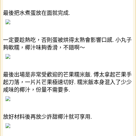
最後把水煮蛋放在面就完成
.
一定要趁熱吃，否則蛋被烘得太熟會影響口感
.
小丸子
夠軟糯，椰汁味夠香滑，不錯啊～
最後出場是非常受歡迎的芒果糯米飯
.
傅太拿起芒果手
起刀落，一片片芒果極速切好
.
糯米飯本身混入了少少
咸
味的椰汁，份量不需要多.
放好材料後再放少許甜椰汁就可享用
.