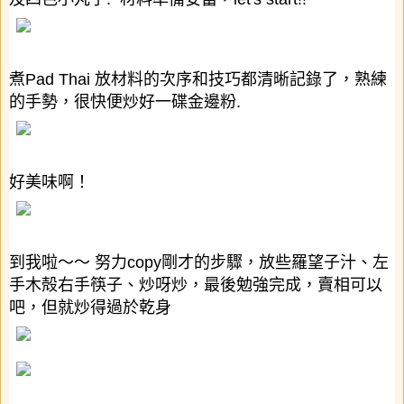
煮
Pad Thai
放材料的次序和技巧都清晰記錄了，熟練
的手勢，很快便炒好一碟金邊粉
.
好美味啊！
到我啦～～
努力
copy
剛才的步驟，放些羅望子汁、左
手木殻右手筷子、炒呀炒，最後勉強完成，賣相可以
吧，但就炒得過於乾身