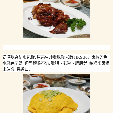
初時以為是蛋包飯
,
原來生炒臘味糯米飯
HK$ 308,
飯粒的色
水淺色了點
,
但整體很不錯
,
臘腸、菇粒、膶腸等
,
給糯米飯添
上油分
,
幾香口
.