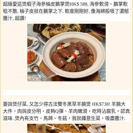
超級愛這煲蝦子海參柚皮鵝掌煲
HK$ 588,
海參軟滑、鵝掌軟
稔不散
,
柚子皮就在鵝掌之下
,
軟度剛剛好
,
像海綿般吸了濃郁
醬汁
,
超讚
!
要說煲仔菜
,
又怎少得古法雙冬黑草羊腩煲
HK$738!
羊腩大
大件，肉與皮分明，皮夠
Q
彈、羊肉嫩滑，吃時沾腐乳，認真
滋味
.
煲內有支竹、馬蹄、冬菇，我就鍾意生菜，吸盡醬汁
.