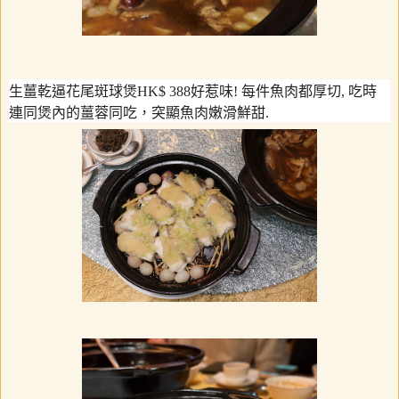
生薑乾逼花尾斑球煲
HK$ 388
好惹味
!
每件魚肉都厚切
,
吃時
連同煲內的薑蓉同吃，突顯魚肉嫩滑鮮甜
.