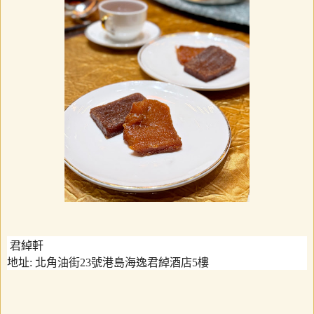
君綽軒
地址
:
北角油街
23
號港島海逸君綽酒店
5
樓