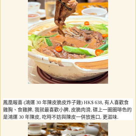
鳳凰報喜
(
鴻運
30
年陳皮脆皮炸子雞
) HK$ 638,
有人喜歡食
雞胸、食雞脾
,
我就最喜歡小脾
,
皮脆肉滑
,
碟上一圈圈啡色的
是鴻運
30
年陳皮
,
吃時不妨與陳皮一併放進口
,
更滋味
.