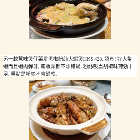
另一款惹味煲仔菜是黑椒粉絲大蝦煲
HK$ 428.
認真
!
好大隻
蝦而且蝦肉彈牙
,
連蝦頭都不想錯過
.
粉絲吸盡胡椒味辣勁十
足
,
重點是粉絲不會過軟
.