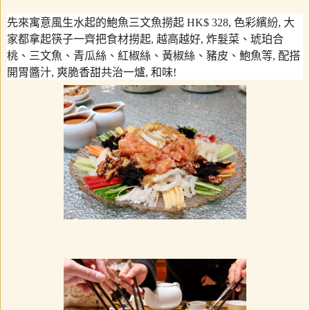
先來寓意風生水起的鮑魚三文魚撈起
HK$ 328,
色彩繽紛
,
大
家都拿起筷子一齊把食材撈起
,
越高越好
,
炸髮菜、琥珀合
桃、三文魚、青瓜絲、紅椒絲、黃椒絲、豬皮、鮑魚等
,
配搭
開胃醬汁
,
爽脆香甜共治一爐
,
和味
!