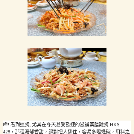
嘩
!
看到這煲
,
尤其在冬天甚受歡迎的滋補藥膳雞煲
HK$
428
，那種濃郁香甜，絕對把人迷住，容易多喝幾碗，用料之