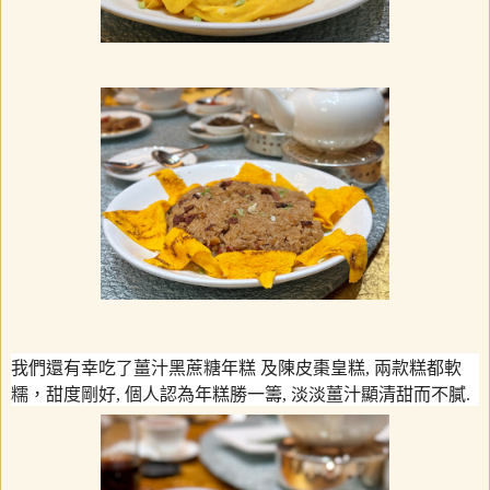
我們還有幸吃了薑汁黑蔗糖年糕 及陳皮棗皇糕
,
兩款糕都軟
糯，甜度剛好
,
個人認為年糕勝一籌
,
淡淡薑汁顯清甜而不膩
.