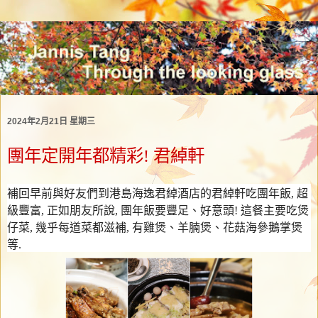
2024年2月21日 星期三
團年定開年都精彩! 君綽軒
補回早前與好友們到港島海逸君綽酒店的君綽軒吃團年飯
,
超
級豐富
,
正如朋友所說
,
團年飯要豐足、好意頭
!
這餐主要吃煲
仔菜
,
幾乎每道菜都滋補
,
有雞煲、羊腩煲、花菇海參鵝掌煲
等
.