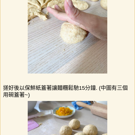
搓好後以保鮮紙蓋著讓麵糰鬆馳
15
分鐘
. (中圖有三個
用碗蓋著~)