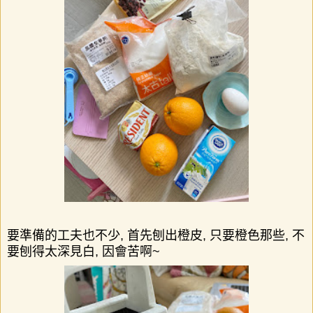
要準備的工夫也不少
,
首先刨出橙皮
,
只要橙色那些
,
不
要刨得太深見白
,
因會苦啊
~