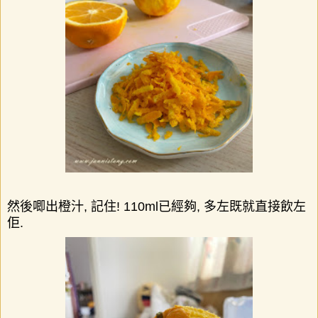
然後唧出橙汁
,
記住
! 110ml
已經夠
,
多左既就直接飲左
佢
.