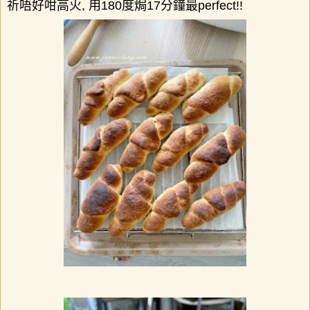
祈唔好咁高火
,
用
180
度焗
17
分鐘最
perfect!!