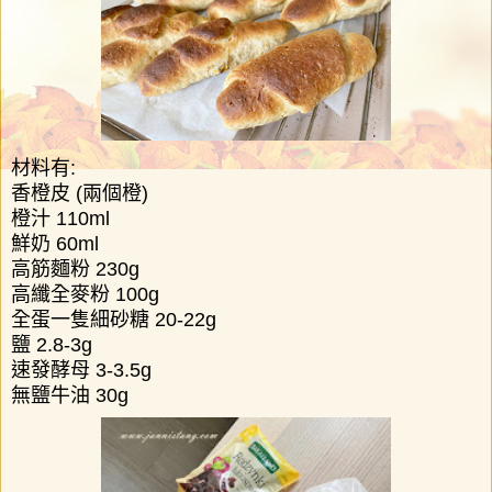
材料有
:
香橙皮
(
兩個橙
)
橙汁
110
ml
鮮奶
60ml
高筋麵粉
230g
高纖全麥粉
100g
全蛋一隻
細砂糖
20-22g
鹽
2.8-3g
速發酵母
3-3.5g
無鹽牛油
30g