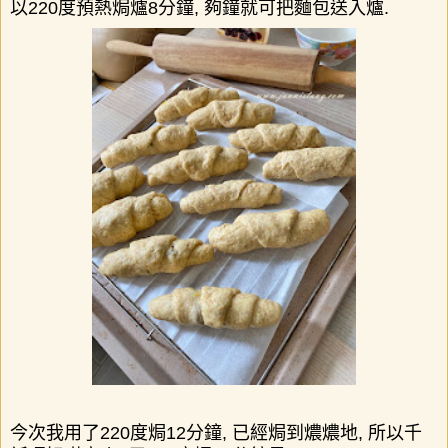
以
220
度預熱焗爐
8
分鐘
,
夠鐘就可把麵包送入爐
.
今次我用了
220
度焗
12
分鐘
,
已經焗到燶燶地
,
所以千