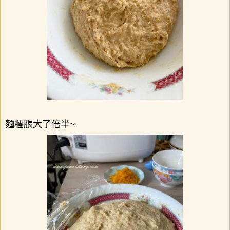
麵糰脹大了倍半
~