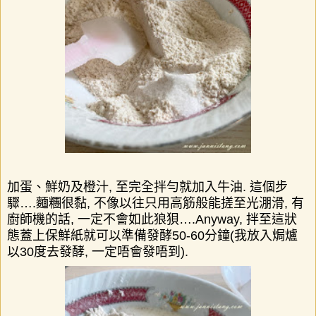
加蛋、鮮奶及橙汁
,
至完全拌勻就加入牛油
.
這個步
驟
….
麵糰很黏
,
不像以往只用高筋般能搓至光淜滑
,
有
廚師機的話
,
一定不會如此狼狽
….A
nyway,
拌至這狀
態蓋上保鮮紙就可以準備發酵
50-60
分鐘
(
我放入焗爐
以
30
度去發酵
,
一定唔會發唔到
).