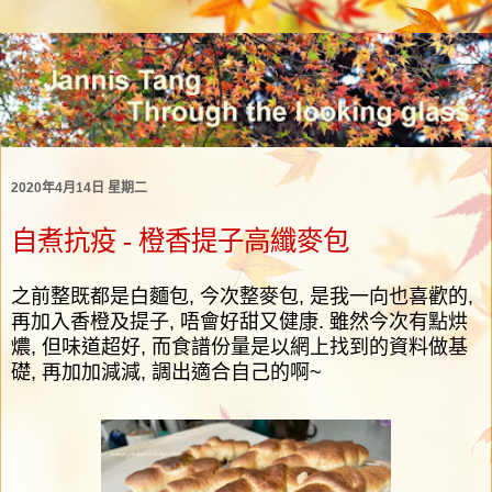
2020年4月14日 星期二
自煮抗疫 - 橙香提子高纖麥包
之前整既都是白麵包
,
今次整麥包
,
是我一向也喜歡的
,
再加入香橙及提子
,
唔會好甜又健康
.
雖然今次有點烘
燶
,
但味道超好
,
而食譜份量是以網上找到的資料做基
礎
,
再加加減減
,
調出適合自己的啊
~