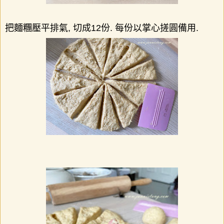
把麵糰壓平排氣
,
切成
12
份
.
每份以掌心搓圓備用
.