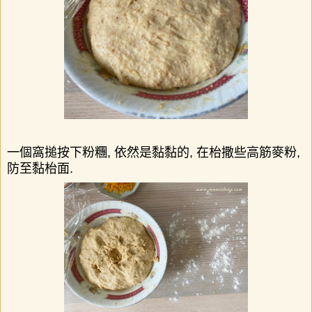
一個窩搥按下粉糰
,
依然是黏黏的
,
在枱撒些高筋麥粉
,
防至黏枱面
.