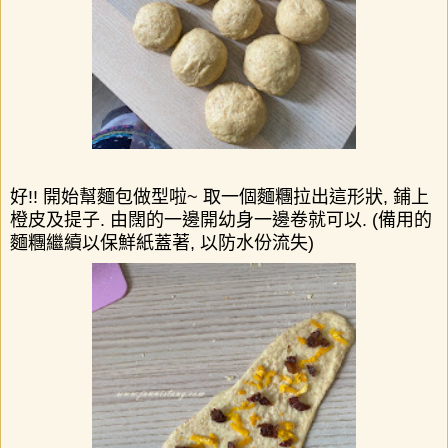
好
!!
開始幫麵包做型啦
~
取一個麵糰拉出這形狀
,
鋪上
橙皮及提子
.
由闊的一邊開幼身一邊卷就可以
.
(
備用的
麵糰繼續以保鮮紙蓋著
,
以防水份流失
)