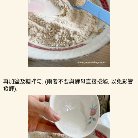
再加鹽及糖拌勻
. (
兩者不要與酵母直接接觸
,
以免影響
發酵
).