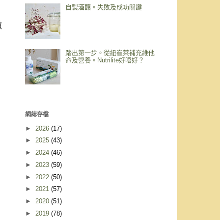
自製酒釀。失敗及成功關鍵
微
踏出第一步。從紐崔萊補充維他
命及營養。Nutrilite好唔好？
網誌存檔
►
2026
(17)
►
2025
(43)
►
2024
(46)
►
2023
(59)
►
2022
(50)
►
2021
(57)
►
2020
(51)
►
2019
(78)