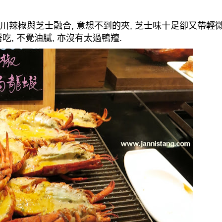
川辣椒
與
芝士
融合
,
意想不到的夾
,
芝士味十足卻又帶輕
著吃
,
不覺油膩
,
亦沒有太過鴨羶
.