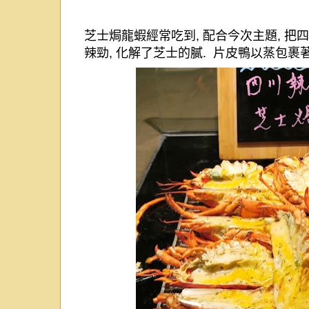
芝士焗龍蝦
經常吃到
,
配合今次主題
,
把
四
辣勁
,
化解了芝士的膩
.
片皮鴨以蒸包裹