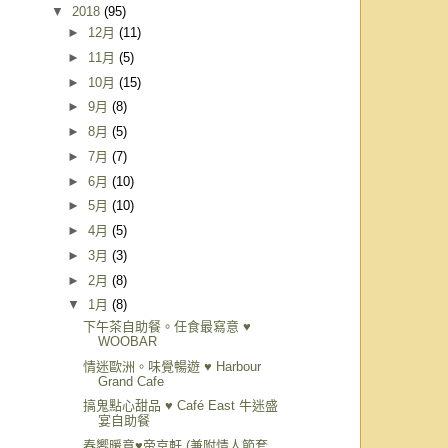
▼
2018
(95)
►
12月
(11)
►
11月
(5)
►
10月
(15)
►
9月
(8)
►
8月
(5)
►
7月
(7)
►
6月
(10)
►
5月
(10)
►
4月
(5)
►
3月
(3)
►
2月
(8)
▼
1月
(8)
下午茶自助餐。任食最寫意 ♥
WOOBAR
情迷歐洲。味覺暢遊 ♥ Harbour
Grand Cafe
搞鬼點心甜品 ♥ Café East 牛迷盛
宴自助餐
春饗暖意♥帝京軒 (兼附情人節套