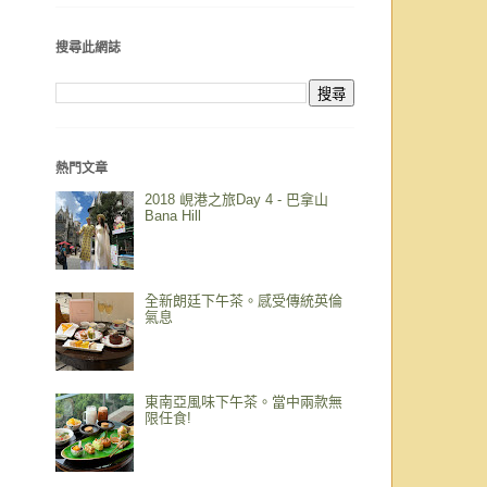
搜尋此網誌
熱門文章
2018 峴港之旅Day 4 - 巴拿山
Bana Hill
全新朗廷下午茶。感受傳統英倫
氣息
東南亞風味下午茶。當中兩款無
限任食!