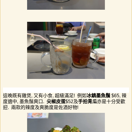
這晚既有雞煲
,
又有小食
,
超級滿足
!
例如
冰鎮墨魚鬚
$65,
辣
度適中
,
墨魚鬚爽口
.
尖椒皮蛋
$52
及
手拍青瓜
亦是十分受歡
迎
.
兩款的辣度及爽脆度是佐酒好物
!