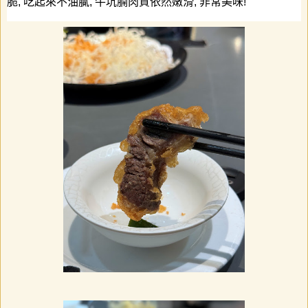
脆
,
吃起來不油膩
,
牛坑腩肉質依然嫩滑
,
非常美味
!