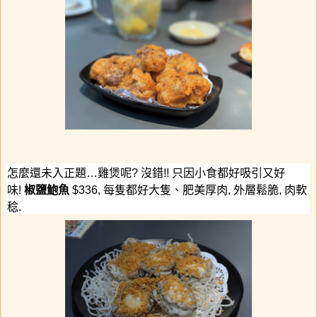
怎麼還未入正題
…
雞煲呢
?
沒錯
!!
只因小食都好吸引又好
味
!
椒鹽鮑魚
$336,
每隻都好大隻、肥美厚肉
,
外層鬆脆
,
肉軟
稔
.