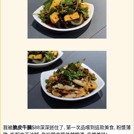
我被
脆皮牛腩
$88
深深迷住了
,
第一次品嚐到這款美食
,
粉漿薄