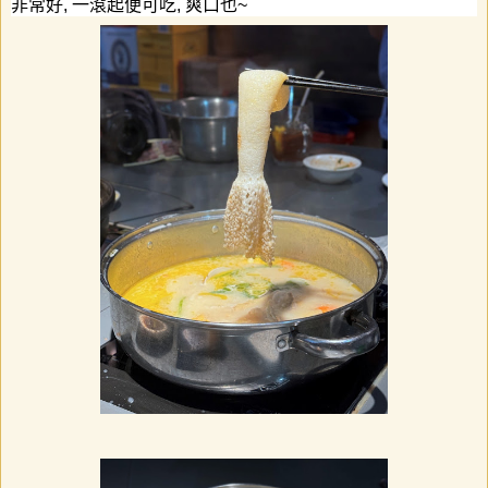
非常好
,
一滾起便可吃
,
爽口也
~