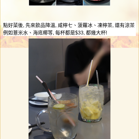
點好菜後
,
先來飲品降溫
,
咸檸七、菠蘿冰、凍檸茶
,
還有涼茶
例如薏米水、海底椰等
,
每杯都是
$33,
都幾大杯
!