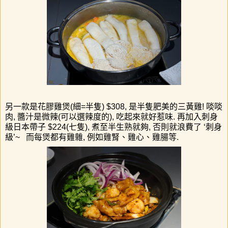
另一款是花膠雞煲
(
細
=
半隻
) $308,
是半隻肥美的三黃雞
!
啖啖
肉
,
醬汁是微辣
(
可以選辣度的
),
吃起來就好惹味
.
再加入刺身
級日本帶子
$224(
七隻
),
煮至半生熟就夠
,
否則就浪費了
‘
刺身
級
’~
而
每煲都有雞雜
,
例如雞腎、雞心、雞腸等
.