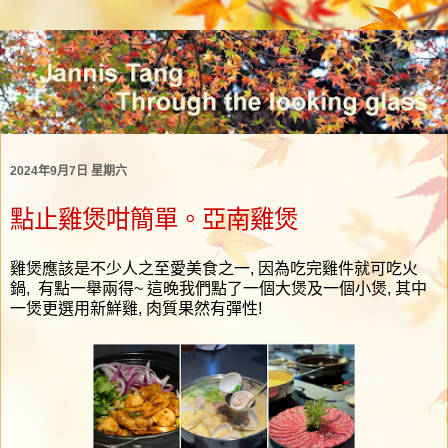
2024年9月7日 星期六
點止雞煲咁簡單。亞南雞煲
雞煲應該是不少人之至愛美食之一
,
因為吃完雞件就可吃火
鍋
,
有點一舉兩得
~
這晚我們點了一個大煲及一個小煲
,
其中
一煲更選用新鮮雞
,
肉質果然有彈性
!