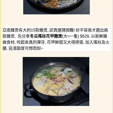
亞南雞煲有大約
15
款雞煲
,
認真選擇困難
!
好不容易才選出兩
款雞煲
.
先分享
冬瓜瑤柱花甲雞煲
(
大
=
一隻
) $628,
以新鮮雞
做食材
,
咬起來真的彈牙
,
花甲鮮甜又大得誇張
,
加入瑤柱及火
腿
,
這湯甜度可想而知
~