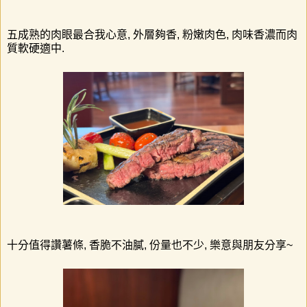
五成熟的肉眼最合我心意, 外層夠香, 粉嫩肉色, 肉味香濃而肉
質軟硬適中.
十分值得讚薯條, 香脆不油膩, 份量也不少, 樂意與朋友分享~