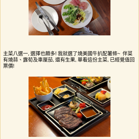
主菜八選一, 選擇也頗多! 我就選了燒美國牛扒配薯條~ 伴菜
有燒蒜、露荀及車厘茄, 還有生果, 單看這份主菜, 已經覺值回
票價!