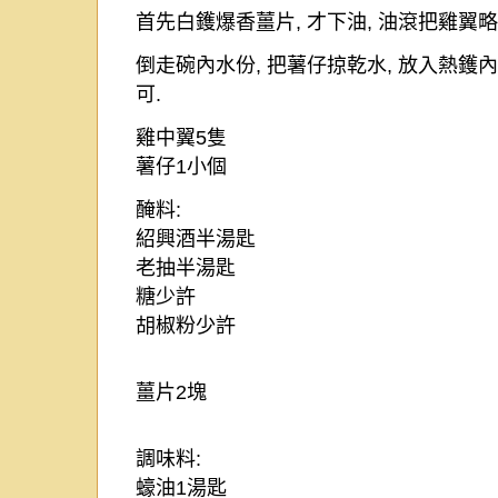
首先白鑊爆香薑片
,
才下油
,
油滾把雞翼略
倒走碗內水份
,
把薯仔掠乾水
,
放入熱鑊內
可
.
雞中翼
5
隻
薯仔
1
小個
醃料
:
紹興酒半湯匙
老抽半湯匙
糖少許
胡椒粉少許
薑片
2
塊
調味料
:
蠔油
1
湯匙