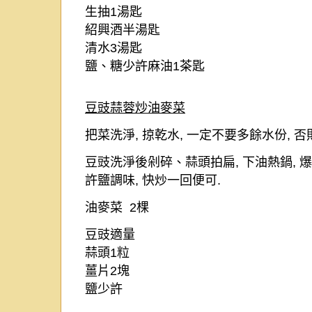
生抽
1
湯匙
紹興酒半湯匙
清水
3
湯匙
鹽、糖少許麻油
1
茶匙
豆豉蒜蓉炒油麥菜
把菜洗淨
,
掠乾水
,
一定不要多餘水份
,
否
豆豉洗淨後剁碎、蒜頭拍扁
,
下油熱鍋
,
爆
許鹽調味
,
快炒一回便可
.
油麥菜
2
棵
豆豉適量
蒜頭
1
粒
薑片
2
塊
鹽少許