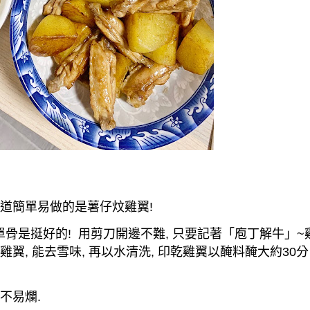
道簡單易做的是薯仔炆雞翼
!
單骨是挺好的
!
用剪刀開邊不難
,
只要記著「庖丁解牛」
~
雞翼
,
能去雪味
,
再以水清洗
,
印乾雞翼以醃料醃大約
30
分
不易爛
.