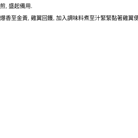
煎
,
盛起備用
.
爆香
至金黃
,
雞翼回鑊
,
加入調味料煮至汁緊緊黏著雞翼