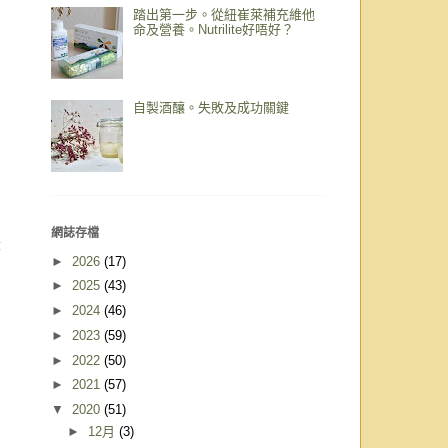
踏出第一步。從紐崔萊補充維他
命及營養。Nutrilite好唔好？
自製酒釀。失敗及成功關鍵
網誌存檔
章
►
2026
(17)
►
2025
(43)
►
2024
(46)
►
2023
(59)
►
2022
(50)
►
2021
(57)
▼
2020
(51)
►
12月
(3)