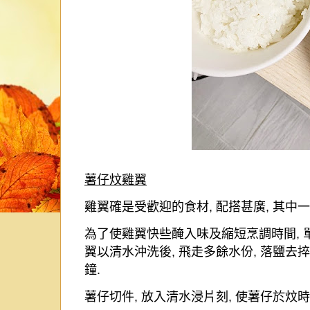
薯仔炆雞翼
雞翼確是受歡迎的食材
,
配搭甚廣
,
其中一
為了使雞翼快些醃入味及縮短烹調時間
,
翼以清水沖洗後
,
飛走多餘水份
,
落鹽去捽
鐘
.
薯仔切件
,
放入清水浸片刻
,
使薯仔於炆時