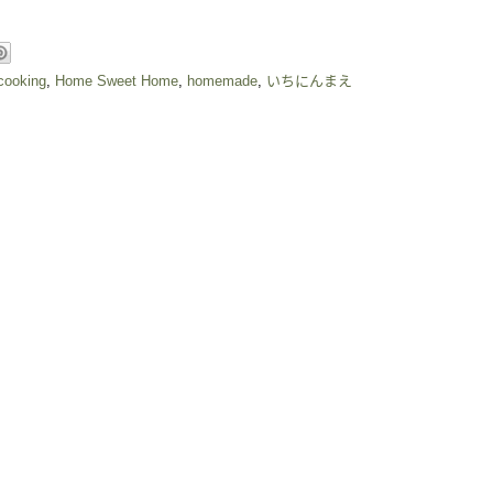
cooking
,
Home Sweet Home
,
homemade
,
いちにんまえ