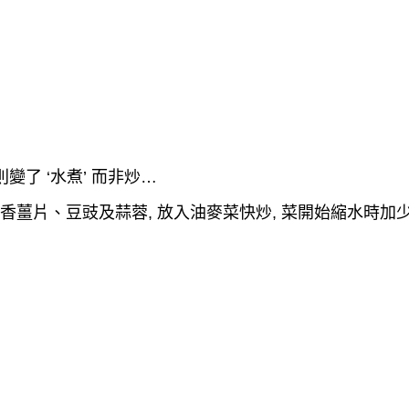
則變了
‘
水煮
’
而非炒
…
香薑片、豆豉及蒜蓉
,
放入油麥菜快炒
,
菜開始縮水時加