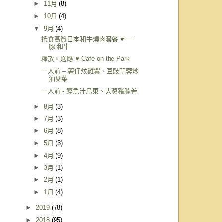
►
11月
(8)
►
10月
(4)
▼
9月
(4)
抵食高質日本和牛燒肉套餐 ♥ 一
豚‧和牛
釋放。適應 ♥ Café on the Park
一人前 – 薯仔炆雞翼、豆豉蒜蓉炒
油麥菜
一人前 - 鰹魚汁烏東、大葱豬腩卷
►
8月
(3)
►
7月
(3)
►
6月
(8)
►
5月
(3)
►
4月
(9)
►
3月
(1)
►
2月
(1)
►
1月
(4)
►
2019
(78)
►
2018
(95)