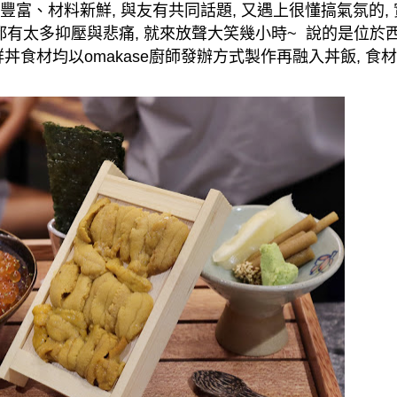
豐富、材料新鮮
,
與友有共同話題
,
又遇上很懂搞氣氛的
,
都有太多抑壓與悲痛
,
就來放聲大笑幾小時
~
說的是位於
鮮丼食材均以
omakase
廚師發辦方式製作再融入丼飯
,
食材