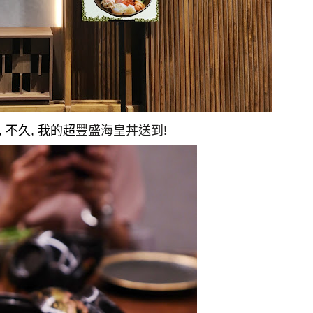
,
不久
,
我的超
豐盛海皇丼
送到
!