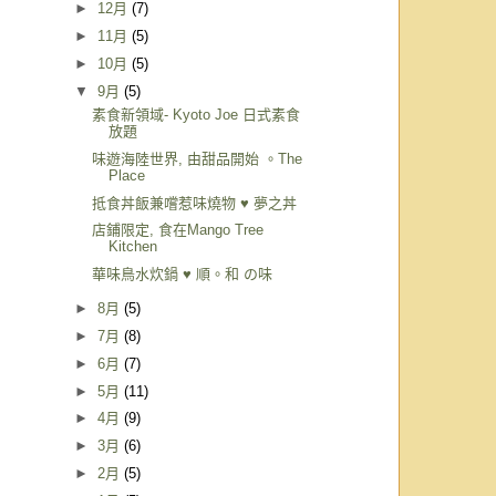
►
12月
(7)
►
11月
(5)
►
10月
(5)
▼
9月
(5)
素食新領域- Kyoto Joe 日式素食
放題
味遊海陸世界, 由甜品開始 。The
Place
抵食丼飯兼嚐惹味燒物 ♥ 夢之丼
店鋪限定, 食在Mango Tree
Kitchen
華味鳥水炊鍋 ♥ 順。和 の味
►
8月
(5)
►
7月
(8)
►
6月
(7)
►
5月
(11)
►
4月
(9)
►
3月
(6)
►
2月
(5)