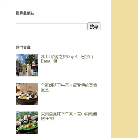
分
搜尋此網誌
熱門文章
2018 峴港之旅Day 4 - 巴拿山
Bana Hill
全新朗廷下午茶。感受傳統英倫
氣息
東南亞風味下午茶。當中兩款無
限任食!