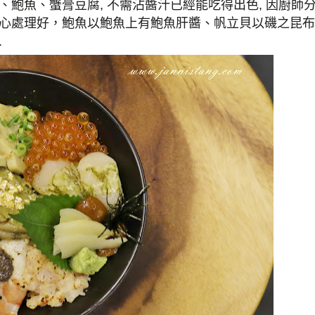
、鮑魚、蟹膏豆腐
,
不需沾醬汁已經能吃得出色
,
因
廚師
心處理好，鮑魚以鮑魚上有鮑魚肝醬、帆立貝以磯之昆布
.