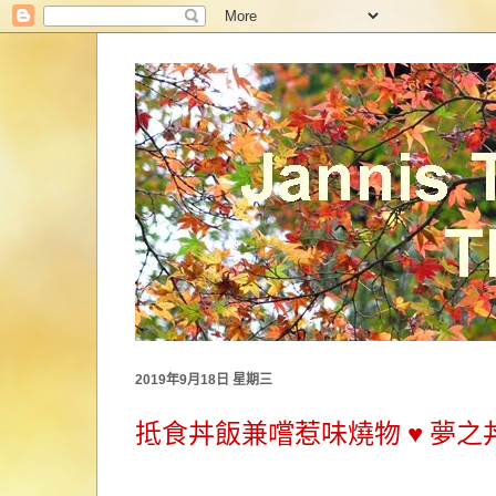
2019年9月18日 星期三
抵食丼飯兼嚐惹味燒物 ♥ 夢之