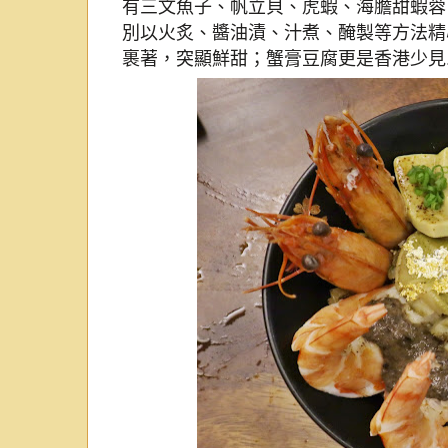
有
三文魚子、帆立貝、虎蝦、海膽甜蝦蓉
別以火炙、醬油漬、汁煮、醃製等方法
精
裹著，突顯鮮甜；蟹膏豆腐更是香港少見