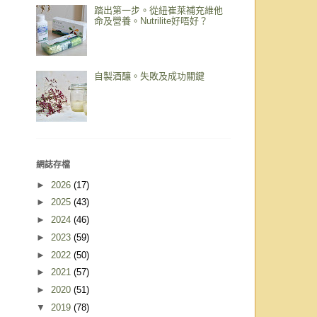
踏出第一步。從紐崔萊補充維他
命及營養。Nutrilite好唔好？
自製酒釀。失敗及成功關鍵
網誌存檔
►
2026
(17)
►
2025
(43)
►
2024
(46)
►
2023
(59)
►
2022
(50)
►
2021
(57)
►
2020
(51)
▼
2019
(78)