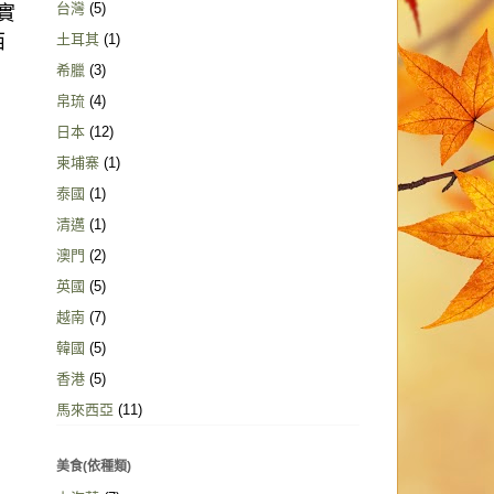
台灣
(5)
實
西
土耳其
(1)
希臘
(3)
帛琉
(4)
日本
(12)
柬埔寨
(1)
泰國
(1)
清邁
(1)
澳門
(2)
英國
(5)
越南
(7)
韓國
(5)
香港
(5)
馬來西亞
(11)
美食(依種類)