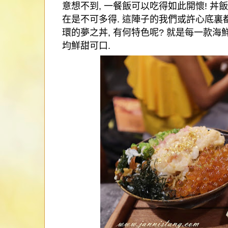
意想不到
,
一餐飯可以吃得如此開懷
!
丼飯
在是不可多得
.
這陣子的我們或許心底裏
環的夢之丼
,
有何特色呢
?
就是每一款海
均鮮甜可口
.