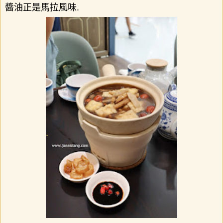
醬油正是馬拉風味
.