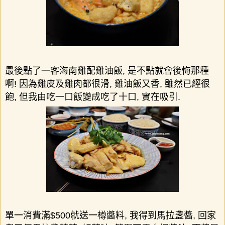
最後點了一客海南雞配雞油飯
,
是不點就會後悔那種
啊
!
因為雞皮及雞肉都很滑
,
雞油飯又香
,
雖然已經很
飽
,
但我由吃一口飯變成吃了十口
,
實在吸引
.
單一消費滿
$500
就送一樽醬料
,
我得到馬拉盞醬
,
回家