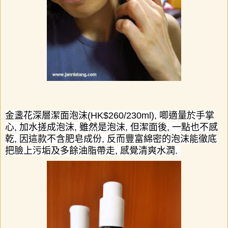
金盞花深層潔面泡沫
(HK$260/230
ml),
唧適量於手掌
心
,
加水搓成泡沫
,
雖然是泡沫
,
但潔面後
,
一點也不感
乾
,
因這款不含肥皂成份
,
反而豐富綿密的泡沫能徹底
把臉上污垢及多餘油脂帶走
,
感覺清爽水潤
.