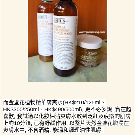
而金盞花植物精華膚爽水
(HK$210
/
125
ml
、
HK$300/250ml
、
HK$490/500ml),
更不必多說
,
實在超
喜歡
,
我試過以化妝棉沾爽膚水放到泛紅及痕癢的肌膚
上約
10
分鐘
,
已有紓緩作用
,
以整片天然金盞花瓣浸在
爽膚水中
,
不含酒精
,
能溫和調理油性肌膚
.