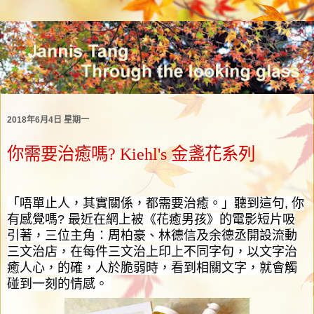
2018年6月4日 星期一
你需要治癒嗎? Kiehl's 金盞花系列
「
唔單止人，其實關係，都需要治癒。
」聽到這句
,
你
有感覺嗎
?
最近
在網上
被
《
花癒男孩
》
的電影
短片
吸
引著，三位主角：周柏豪、林德信及余德丞開設流動
三文治店，在每件三文治上印上不同字句，以文字治
癒人心，的確，人於脆弱時，看到相關文字，就會觸
碰到一刻的情感。