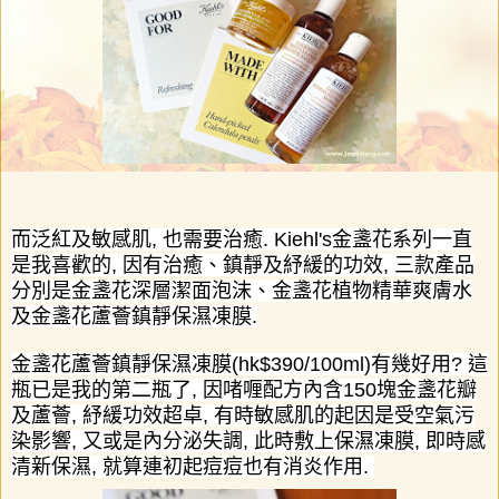
而泛紅及敏感肌
,
也需要治癒
.
Kiehl's
金盞花系列一直
是我喜歡的
,
因有治癒、鎮靜及紓緩的功效
,
三款產品
分別是金盞花深層潔面泡沫、金盞花植物精華爽膚水
及金盞花蘆薈鎮靜保濕凍膜
.
金盞花蘆薈鎮靜保濕凍膜
(
hk
$390/100
ml)
有幾好用
?
這
瓶已是我的第二瓶了
,
因啫喱配方內含
150
塊金盞花瓣
及蘆薈
,
紓緩功效超卓
,
有時敏感肌的起因是受空氣污
染影響
,
又或是內分泌失調
,
此時敷上保濕凍膜
,
即時感
清新保濕
,
就算連初起痘痘也有消炎作用
.