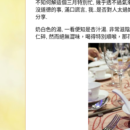
不知何解這個三月特別忙
,
幾乎透不過氣
沒道德的事
,
滿口謊言
,
我
.
.
是否對人太過
分享
.
奶白色的湯
,
一看便知是杏汁湯
.
非常滋陰
仁碎
,
然而絕無澀味，喝得特別順喉，那