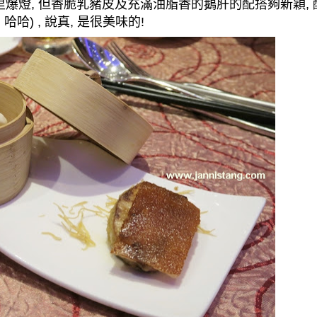
里爆燈
,
但香脆乳豬皮及充滿油脂香的鵝肝的配搭夠新穎
,
,
哈哈
)
,
說真
,
是很美味的
!