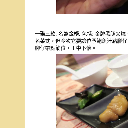
一碟三款
,
名為
金榜
,
包括
:
金牌黑豚叉燒
名菜式，但今次它要讓位予鮑魚汁豬腳仔
腳仔帶點筋位，正中下懷。