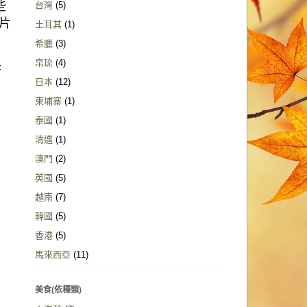
些
台灣
(5)
片
土耳其
(1)
希臘
(3)
帛琉
(4)
杏
日本
(12)
柬埔寨
(1)
泰國
(1)
清邁
(1)
澳門
(2)
英國
(5)
越南
(7)
韓國
(5)
香港
(5)
馬來西亞
(11)
美食(依種類)