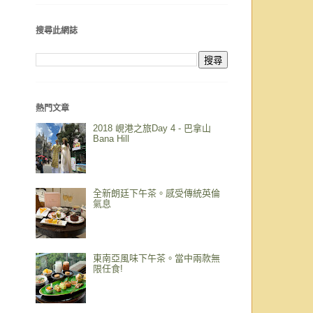
搜尋此網誌
熱門文章
2018 峴港之旅Day 4 - 巴拿山
Bana Hill
全新朗廷下午茶。感受傳統英倫
氣息
東南亞風味下午茶。當中兩款無
限任食!