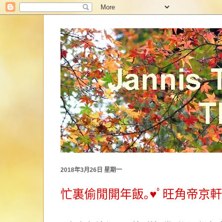
2018年3月26日 星期一
忙裏偷閒開年飯｡♥ﾟ旺角帝京軒