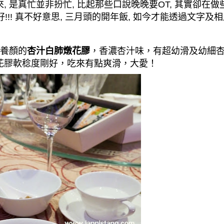
來
,
是真忙並非扮忙
,
比起那些口說晚晚要
OT,
其實卻在做
好
!!!
真不好意思
,
三月頭的開年飯
,
如今才能透過文字及相
養顏
的
杏汁白肺燉花膠
，香濃杏汁
味
，
有超幼滑及幼細
花膠軟稔度剛好，吃來有點爽滑，大愛！