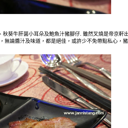
、
秋葵牛肝菌小耳朵
及
鮑魚汁豬腳仔
.
雖然叉燒是帝京軒
，無論醬汁及味道，都是絕佳，或許少不免帶點私心，豬