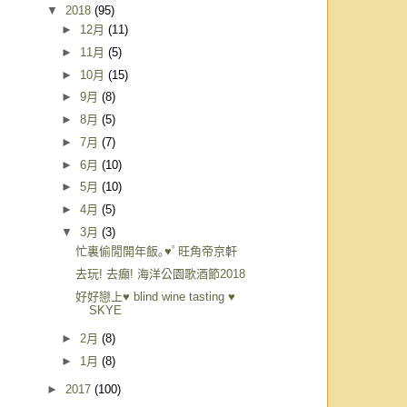
▼
2018
(95)
►
12月
(11)
►
11月
(5)
►
10月
(15)
►
9月
(8)
►
8月
(5)
►
7月
(7)
►
6月
(10)
►
5月
(10)
►
4月
(5)
▼
3月
(3)
忙裏偷閒開年飯｡♥ﾟ旺角帝京軒
去玩! 去癲! 海洋公園歌酒節2018
好好戀上♥ blind wine tasting ♥
SKYE
►
2月
(8)
►
1月
(8)
►
2017
(100)