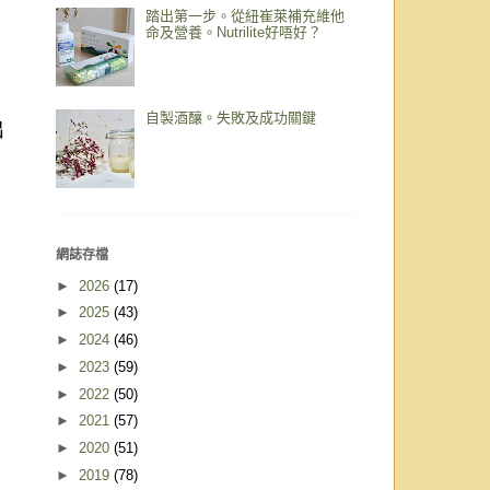
踏出第一步。從紐崔萊補充維他
命及營養。Nutrilite好唔好？
自製酒釀。失敗及成功關鍵
出
網誌存檔
►
2026
(17)
►
2025
(43)
►
2024
(46)
►
2023
(59)
►
2022
(50)
►
2021
(57)
►
2020
(51)
►
2019
(78)