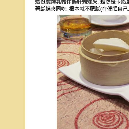
這份
脆烤乳豬伴鵝肝蝴蝶夾
,
雖然是卡路
著蝴蝶夾同吃
,
根本就不肥膩
(
在催眠自己