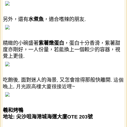
另外，還有
水煮魚
，適合嗜辣的朋友
.
精緻的小碗盛著
紫薯燉蛋白
，蛋白十分香滑，紫薯甜
度亦剛好，一人份量，若能換上一個較少的容器，視
覺上更佳
.
吃飽後
,
面對迷人的海景
,
又怎會捨得那般快離開
. 這個
晚上, 月光跟高樓大廈很接近哩~
羲和烤鴨
地址: 尖沙咀海港城海運大廈OTE 203號