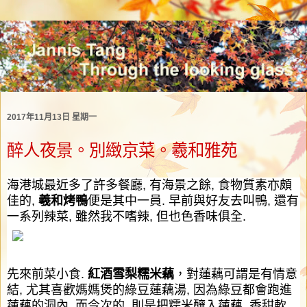
2017年11月13日 星期一
醉人夜景。別緻京菜。羲和雅苑
海港城最近多了許多餐廳
,
有海景之餘
,
食物質素亦頗
佳的
,
羲和烤鴨
便是其中一員
.
早前與好友去叫鴨
,
還有
一系列辣菜
,
雖然我不嗜辣
,
但也色香味俱全
.
先來前菜小食
.
紅酒雪
梨
糯米
藕
，
對蓮藕可謂是有情意
結
,
尤其喜歡媽媽煲的綠豆蓮藕湯
,
因為綠豆都會跑進
蓮藕的洞內
,
而今次的
,
則是把糯米釀入蓮藕
,
香甜軟