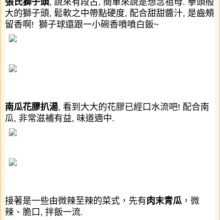
張氏獅子頭
,
說來有段古
,
簡單來說是想念祖母
.
拳頭般
大的獅子頭
,
鬆軟之中帶點硬度
,
配合甜甜醬汁
,
是齒頰
留香啊
!
獅子球還跟一小碗香噴噴白飯
~
南瓜花膠扒湯
, 看到大大的花膠已經口水流吧! 配合南
瓜, 非常滋補有益, 味道適中.
接著是一些由微辣至辣的菜式，先有
肉末青瓜
，微
辣、脆口
,
拌飯一流
.