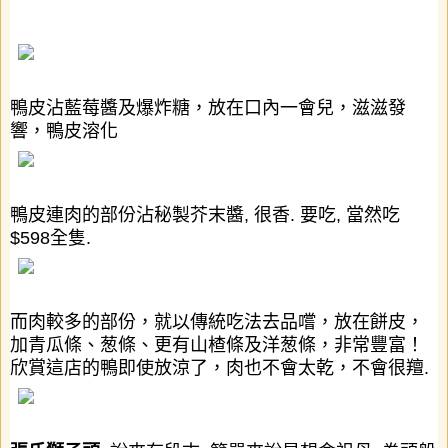
鴨皮沾藍莓醬及爆炸糖，放在口內一會兒，滋滋發
響，鴨皮溶化
鴨皮連肉的部份沾秘製芥末醬
,
很香
.
要吃
,
當然吃
$598
全隻
.
而肉較多的部份，就以傳統吃法去品嚐，放在餅皮，
加青瓜條、葱條、更有山楂條及洋葱條，非常豐富！
欣賞這店的鴨即使放涼了，肉也不會太乾，不會很羶
.