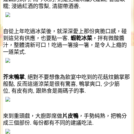
糯
;
浸過紅酒的雪梨
,
清甜帶酒香
.
自從上年吃過冰菜後，就深深愛上那份爽脆口感，碰
到這兒有供應，也要點一客
.
蝦乾冰菜
，拌有微酸醬
汁，整體清新可口！吃過一箸接一箸，是令人上癮的
一道菜式
.
芥末鴨掌
,
絕對不要想像為飲宴中吃到的花菇炆鵝掌那
般黏
,
反而這道涼菜是很有驚喜
,
鴨掌爽口
,
少少筋
位
,
有皮有肉
,
跟熱食是兩碼子的事
.
來到重頭戲，大廚即席做
片皮鴨
，手勢純熟，把鴨分
成三個部份
.
每份都有不同的建議吃法
.