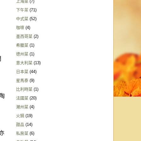
上海菜
(7)
下午茶
(71)
中式菜
(52)
咖啡
(4)
墨西哥菜
(2)
希臘菜
(1)
德州菜
(1)
問
意大利菜
(13)
日本菜
(44)
星馬泰
(9)
比利時菜
(1)
陶
法國菜
(20)
潮州菜
(4)
火鍋
(19)
甜品
(14)
亦
私房菜
(6)