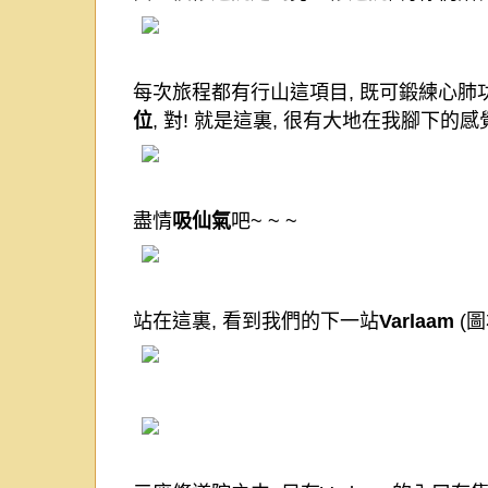
每次旅程都有行山這項目
,
既可鍛練心肺
位
,
對
!
就是這裏
,
很有大地在我腳下的感
盡情
吸仙氣
吧
~ ~ ~
站在這裏
,
看到我們的下一站
Varlaam
(
圖