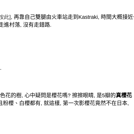
按此
]
,
再靠自己雙腿由火車站走到
Kastraki,
時間大概接近
走進村落
,
沒有走錯路
.
.
色花的樹
,
心中疑問是櫻花嗎
?
擦擦眼睛
,
是
5
瓣的
真櫻花
且粉櫻、白櫻都有
,
就這樣
,
第一次影櫻花竟然不在日本
,