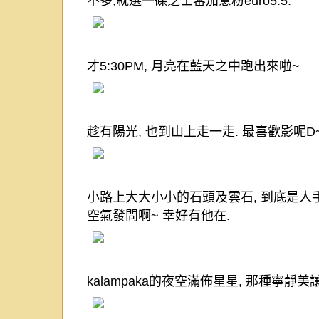
不多
,
就選一碟芝士蕃茄意粉
euro5.5.
才
5:30PM,
月亮在藍天之中跑出來啦
~
趁有陽光
,
也到山上走一走
.
最喜歡影呢
D
小路上大大小小的石頭及雲石
,
到底是人
空氣發問啊
~
幸好有他在
.
kalampaka
的夜空滿佈星星
,
那種寧靜美