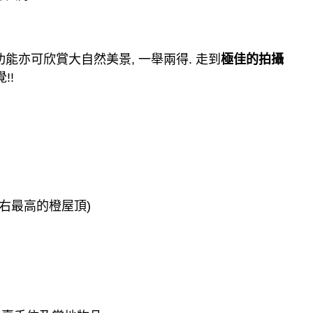
功能亦可欣賞大自然美景
,
一舉兩得
.
走到
極佳的拍攝
覺
!!
右最高的橙屋頂
)