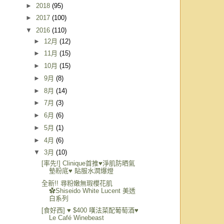
►
2018
(95)
►
2017
(100)
▼
2016
(110)
►
12月
(12)
►
11月
(15)
►
10月
(15)
►
9月
(8)
►
8月
(14)
►
7月
(3)
►
6月
(6)
►
5月
(1)
►
4月
(6)
▼
3月
(10)
[率先!] Clinique首推♥淨肌防晒氣
墊粉底♥ 貼服水潤爆燈
全新!! 尋粉嫩無瑕櫻花肌
✿Shiseido White Lucent 美透
白系列
[食好西] ♥ $400 嘆法菜配葡萄酒♥
Le Café Winebeast