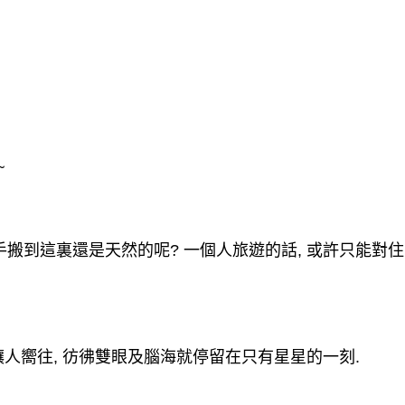
~
手搬到這裏還是天然的呢
?
一個人旅遊的話
,
或許只能對住
讓人嚮往
,
彷彿雙眼及腦海就停留在只有星星的一刻
.