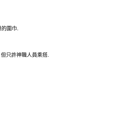
供的圍巾
.
,
但只許神職人員乘搭
.