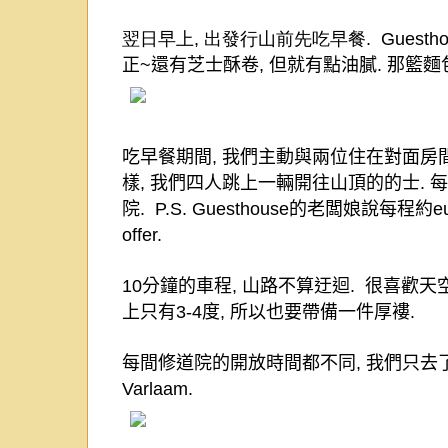
翌日早上, 出發行山前先吃早餐. Guestho
正
~
還有芝士酥卷
,
但就有點油膩
.
那籃麵
吃早餐期間
,
我們主動與兩位住在對面房
樣
,
我們四人跳上一輛開往山頂的的士
.
每
院
. P.S. Guesthouse
的老闆娘說每程約
e
offer.
10
分鐘的車程
,
山路不算迂迴
.
很喜歡天
上只有
3-4
度
,
所以也要帶備一件厚褸
.
每間修道院的開放時間都不同
,
我們只去
Varlaam.