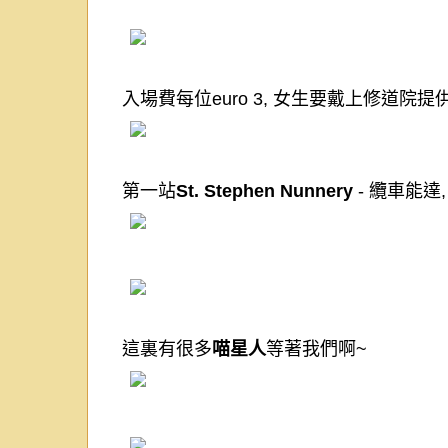
入場費每位
euro 3,
女生要戴上修道院提
第一站
St. Stephen Nunnery
-
纜車能達
這裏有很多
喵星人
等著我們啊
~