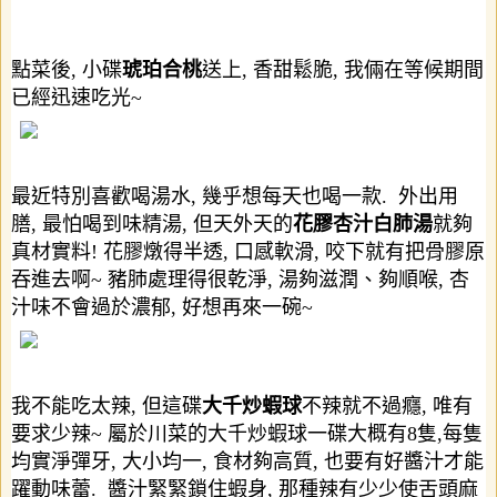
點菜後
,
小碟
琥珀合桃
送上
,
香甜鬆脆
,
我倆在等候期間
已經迅速吃光
~
最近特別喜歡喝湯水
,
幾乎想每天也喝一款
.
外出用
膳
,
最怕喝到味精湯
,
但天外天的
花膠杏汁白肺湯
就夠
真材實料
!
花膠燉得半透
,
口感軟滑
,
咬下就有把骨膠原
吞進去啊
~
豬肺處理得很乾淨
,
湯夠滋潤、夠順喉
,
杏
汁味不會過於濃郁
,
好想再來一碗
~
我不能吃太辣
,
但這碟
大千炒蝦球
不辣就不過癮
,
唯有
要求少辣
~
屬於川菜的大千炒蝦球一碟大概有
8
隻
,
每隻
均實淨彈牙
,
大小均一
,
食材夠高質
,
也要有好醬汁才能
躍動味蕾
.
醬汁緊緊鎖住蝦身
,
那種辣有少少使舌頭麻