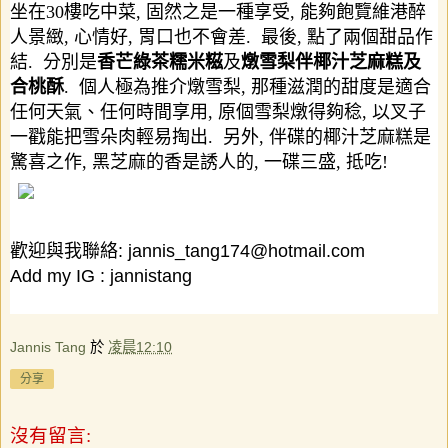
坐在
30
樓吃中菜
,
固然之是一種享受
,
能夠飽覽維港醉
人景緻
,
心情好
,
胃口也不會差
.
最後
,
點了兩個甜品作
結
.
分別是
香芒綠茶糯米糍
及
燉雪梨伴椰汁芝麻糕及
合桃酥
.
個人極為推介燉雪梨
,
那種滋潤的甜度是適合
任何天氣、任何時間享用
,
原個雪梨燉得夠稔
,
以叉子
一戳能把雪朵肉輕易掏出
.
另外
,
伴碟的椰汁芝麻糕是
驚喜之作
,
黑芝麻的香是誘人的
,
一碟三盛
,
抵吃
!
歡迎與我聯絡
:
jannis_tang174@hotmail.com
Add my IG :
jannistang
Jannis Tang
於
凌晨12:10
分享
沒有留言: