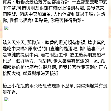
質素、服務及景色幾方面都獲好評
,
一直都想去吃中式
下午茶
,
可惜與朋友很難在時間上得到共識
,
最後就來
個晚飯
.
酒店中菜加海景
,
人均消費動輒過千嗎
?
告訴
你
,
性價比很高
!
重點是
,
你是否懂得點菜
~
踏入天外天
,
那微黃、暗昏的燈光頗有格調
,
這裏真的
是吃中菜嗎
?
原來從門口直達的是酒吧
,
對
!
這裏不只
是單純的提供中菜
,
若在附近工作
,
放工後與朋友碰杯
也是一個好地方
.
向左轉
,
步入裝潢有氣派的一區
,
靠
牆那邊的梳化座看似很舒適
,
但我較喜歡靠窗邊的正方
枱配大椅
,
感覺與維港更接近
.
枱上小花瓶的兩朵粉紅玫瑰絕不孤單
,
開得燦爛兼有淡
淡花香
.