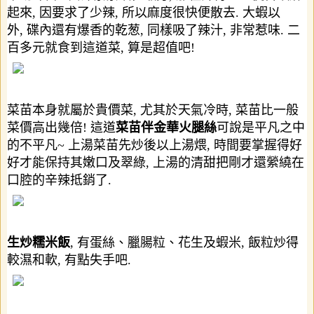
起來
,
因要求了少辣
,
所以麻度很快便散去
.
大蝦以
外
,
碟內還有爆香的乾葱
,
同樣吸了辣汁
,
非常惹味
.
二
百多元就食到這道菜
,
算是超值吧
!
菜苗本身就屬於貴價菜
,
尤其於天氣冷時
,
菜苗比一般
菜價高出幾倍
!
這道
菜苗伴金華火腿絲
可說是平凡之中
的不平凡
~
上湯菜苗先炒後以上湯煨
,
時間要掌握得好
好才能保持其嫩口及翠綠
,
上湯的清甜把剛才還縈繞在
口腔的辛辣抵銷了
.
生炒糯米飯
,
有蛋絲、臘腸粒、花生及蝦米
,
飯粒炒得
較濕和軟
,
有點失手吧
.