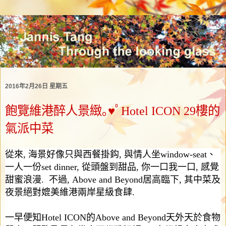
2016年2月26日 星期五
飽覽維港醉人景緻｡♥ﾟHotel ICON 29樓的
氣派中菜
從來
,
海景好像只與西餐掛鈎
,
與情人坐
window-seat
、
一人一份
set dinner,
從頭盤到甜品
,
你一口我一口
,
感覺
甜蜜浪漫
.
不過
, Above and Beyond
居高臨下
,
其中菜及
夜景絕對媲美維港兩岸星級食肆
.
一早便知
Hotel ICON
的
Above and Beyond
天外天於食物