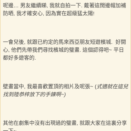
呢邊… 男友繼續睇, 我就自拍一下. 戴著這闊邊帽加補
防晒, 我才確安心, 因為實在超級猛太陽!
一會兒後, 就跟已約定的馬來西亞朋友短遊檳城. 好開
心, 他們先帶我們尋找檳城的璧畫. 這個認得吧~ 平日
都好多遊客的.
壁畫當中, 我最喜歡置頂的相片及呢張~ (
式適就在這兒
找到陸恭梓放下的手鍊啊~)
其他在劇集中沒有出現過的璧畫, 就跟大家在這裏分享