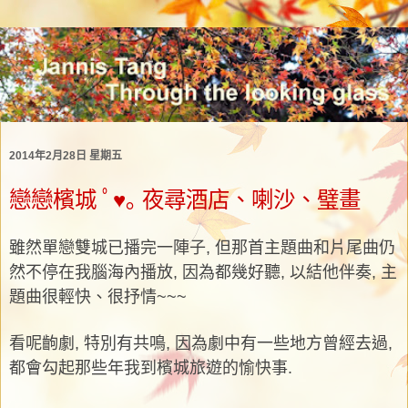
2014年2月28日 星期五
戀戀檳城 ﾟ♥｡ 夜尋酒店、喇沙、璧畫
雖然單戀雙城已播完一陣子, 但那首主題曲和片尾曲仍
然不停在我腦海內播放, 因為都幾好聽, 以結他伴奏, 主
題曲很輕快、很抒情~~~
看呢齣劇, 特別有共鳴, 因為劇中有一些地方曾經去過,
都會勾起那些年我到檳城旅遊的愉快事.