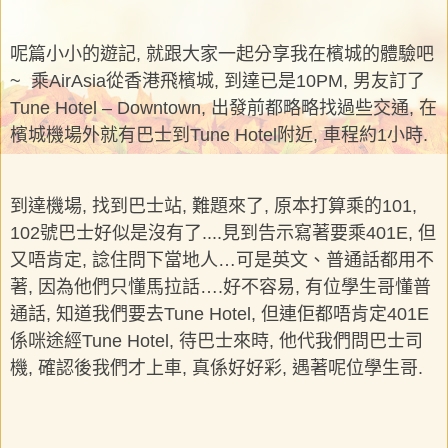
呢篇小小的遊記, 就跟大家一起分享我在檳城的體驗吧
~ 乘AirAsia從香港飛檳城, 到達已是10PM, 男友訂了
Tune Hotel – Downtown, 出發前都略略找過些交通, 在
檳城機場外就有巴士到Tune Hotel附近, 車程約1小時.
到達機場, 找到巴士站, 難題來了, 原本打算乘的101,
102號巴士好似是沒有了....見到告示寫著要乘401E, 但
又唔肯定, 諗住問下當地人…可是英文、普通話都用不
著, 因為他們只懂馬拉話….好不容易, 有位學生哥懂普
通話, 知道我們要去Tune Hotel, 但連佢都唔肯定401E
係咪途經Tune Hotel, 待巴士來時, 他代我們問巴士司
機, 確認後我們才上車, 真係好好彩, 遇著呢位學生哥.