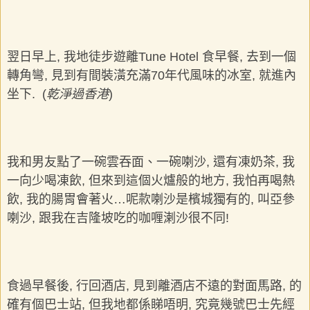
翌日早上, 我地徒步遊離Tune Hotel 食早餐, 去到一個
轉角彎, 見到有間裝潢充滿70年代風味的冰室, 就進內
坐下. (
乾淨過香港
)
我和男友點了一碗雲吞面、一碗喇沙, 還有凍奶茶, 我
一向少喝凍飲, 但來到這個火爐般的地方, 我怕再喝熱
飲, 我的腸胃會著火…呢款喇沙是檳城獨有的, 叫亞參
喇沙, 跟我在吉隆坡吃的咖喱溂沙很不同!
食過早餐後, 行回酒店, 見到離酒店不遠的對面馬路, 的
確有個巴士站, 但我地都係睇唔明, 究竟幾號巴士先經