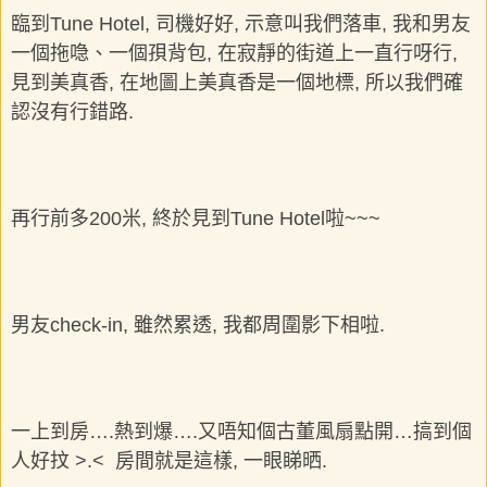
臨到Tune Hotel, 司機好好, 示意叫我們落車, 我和男友
一個拖喼、一個孭背包, 在寂靜的街道上一直行呀行,
見到美真香, 在地圖上美真香是一個地標, 所以我們確
認沒有行錯路.
再行前多200米, 終於見到Tune Hotel啦~~~
男友check-in, 雖然累透, 我都周圍影下相啦.
一上到房….熱到爆….又唔知個古董風扇點開…搞到個
人好抆 >.< 房間就是這樣, 一眼睇晒.