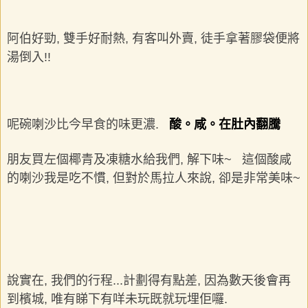
阿伯好勁, 雙手好耐熱, 有客叫外賣, 徒手拿著膠袋便將
湯倒入!!
呢碗喇沙比今早食的味更濃.
酸。咸。在肚內翻騰
朋友買左個椰青及凍糖水給我們, 解下味~ 這個酸咸
的喇沙我是吃不慣, 但對於馬拉人來說, 卻是非常美味~
說實在, 我們的行程...計劃得有點差, 因為數天後會再
到檳城, 唯有睇下有咩未玩既就玩埋佢囉.