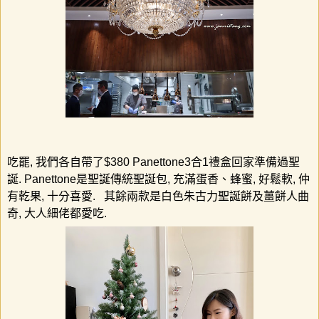
吃罷
,
我們各自帶了
$380 Panettone3
合
1
禮盒回家
準備過聖
誕
. Panettone
是聖誕傳統聖誕包
,
充滿蛋香、蜂蜜
,
好鬆軟
,
仲
有乾果
,
十分喜愛
.
其餘兩款是白色朱古力聖誕餅及薑餅人曲
奇
,
大人細佬都愛吃
.