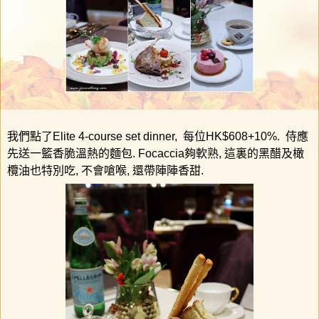
我們點了
Elite 4-course set dinner,
每位
HK$608+10%.
侍應
先送一籃香脆溫熱的麵包
. Focaccia
夠軟熟
,
這裏的黑醋及橄
欖油也特別吃
,
不會嗆喉
,
還帶陣陣香甜
.