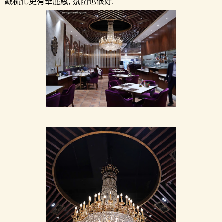
絨梳化更有華麗感, 氛圍也很好.