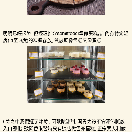
明明已經很飽
,
但經理推介
semifreddi
雪菲蛋糕
,
店內有特定溫
度
(-4
至
-8
度
)
的凍櫃存放
,
質感既像雪糕又像蛋糕
.
6
款之中
我們選了雜莓
,
因酸酸甜甜
,
開胃之餘不會添飽膩感
.
入口即化
.
聽聞香港暫時只有這店做雪菲蛋糕
,
正宗意大利做