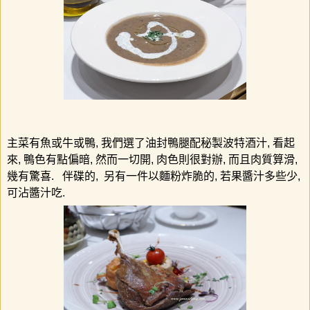
主菜
有魚或牛或鴨
,
我們選了
油封鴨腿配秘製波特酒汁
,
看起
來
,
鴨色有點偏暗
,
然而一切開
,
肉色則很對辦
,
而且肉質算滑
,
幾有驚
喜
.
伴碟的
,
另有一件以麵粉炸脆的
,
若果醬汁多些少
,
可沾醬汁吃
.