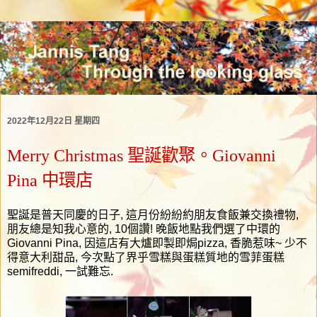
2022年12月22日 星期四
Merry Christmas 聖誕歡聚。Giovanni
Pina 中環店
聖誕是普天同慶的日子
,
這月份紛紛約朋友食飯兼交換禮物
,
朋友總是知我心意的
, 10
個讚
!
晚飯地點我們選了中環的
Giovanni Pina,
因這店有大爐即製即焗
pizza,
香脆惹味
~
少不
得意大利甜品
,
今次點了界乎雪糕與蛋糕質地的雪菲蛋糕
semifreddi,
一試難忘
.