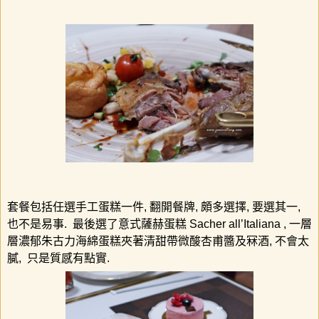
套餐包括任選手工蛋糕一件
,
翻開餐牌
,
頗多選擇
,
要選其一
,
也不是易事
.
最後選了意式薩赫蛋糕
Sacher all’Italiana ,
一層
層濃郁朱古力海綿蛋糕夾著清甜帶微酸杏甫醬及冧酒
,
不會太
膩
,
只是質感有點實
.