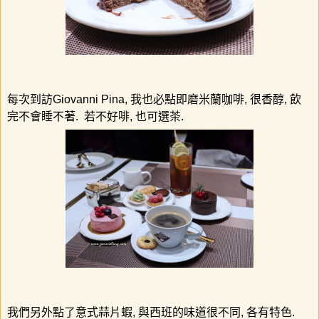
每次到訪
Giovanni Pina,
我也必點即磨米蘭咖啡
,
很香醇
,
飲
完不會睡不著
.
若不好啡
,
也可選茶
.
我們另外點了意式蒜片蝦
,
與西班的味道很不同
,
各有特色
.