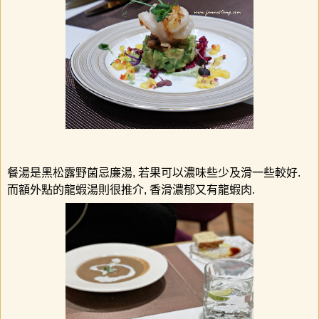
餐湯是黑松露野菌忌廉湯
, 若果可以濃味些少及滑一些較好.
而額外點的
龍蝦湯
則很推介,
香滑濃郁又有龍蝦肉
.