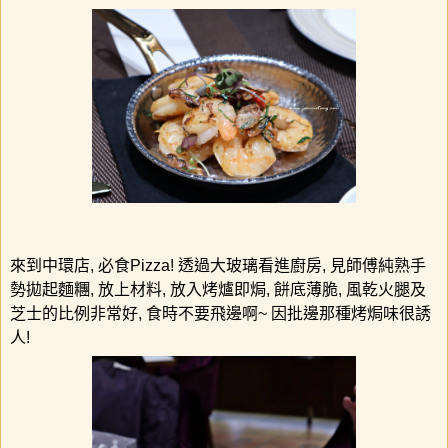
來到中環店
,
必食
Pizza!
透過大玻璃看進廚房
,
見師傅純熟手
勢拋起麵糰
,
放上材料
,
放入烤爐即焗
,
餅底薄脆
,
風乾火腿及
芝士的比例非常好
,
食時不要飛邊啊
~
因批邊那種烤焗味很誘
人
!