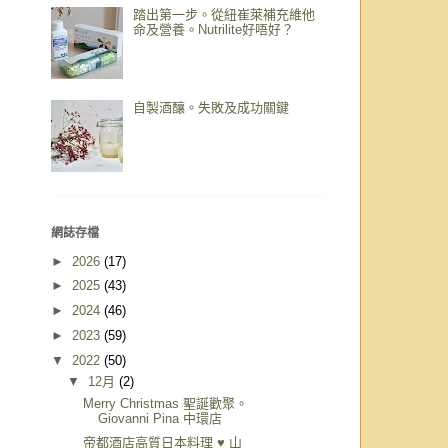
踏出第一步。從紐崔萊補充維他
命及營養。Nutrilite好唔好？
自製酒釀。失敗及成功關鍵
網誌存檔
►
2026
(17)
►
2025
(43)
►
2024
(46)
►
2023
(59)
▼
2022
(50)
▼
12月
(2)
Merry Christmas 聖誕歡聚。
Giovanni Pina 中環店
帝都酒店高質日本料理 ♥ 山