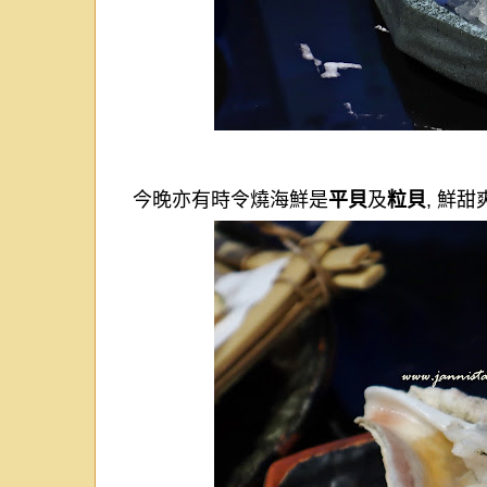
今晚亦有時令燒海鮮是
平貝
及
粒貝
,
鮮甜