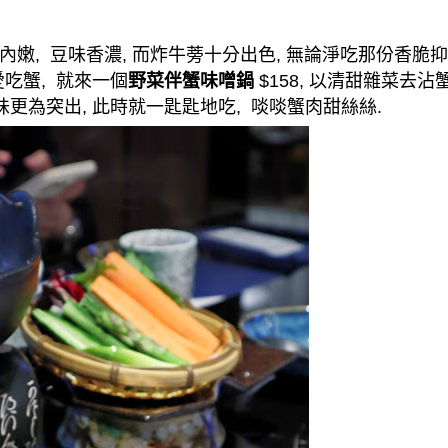
內嫩
,
豆味香濃
,
而炸牛蒡十分出色
,
無論淨吃那份香脆抑
愛吃蟹
,
就來一個
野菜伴蟹味噌鍋
$158,
以清甜雜菜去沾
味更為突出
,
此時就一匙匙地吃
,
啖啖
蟹肉甜絲絲
.