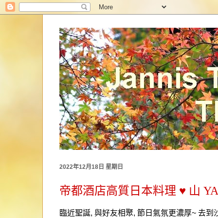
2022年12月18日 星期日
帝都酒店高質日本料理 ♥ 山 Y
臨近聖誕
,
與好友相聚
,
節日氣氛更濃厚
~
去到