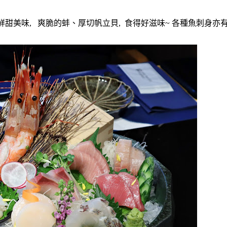
鮮甜美味, 爽脆的蚌、厚切帆立貝, 食得好滋味~ 各種魚刺身亦