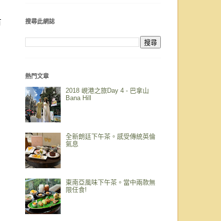
有
搜尋此網誌
熱門文章
2018 峴港之旅Day 4 - 巴拿山
Bana Hill
全新朗廷下午茶。感受傳統英倫
氣息
東南亞風味下午茶。當中兩款無
限任食!