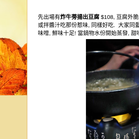
先出場有
炸牛蒡揚出豆腐
$108,
豆腐外脆
或拌醬汁吃那份惹味
,
同樣好吃
.
大家同
味噌
,
鮮味十足
!
當鍋物水份開始蒸發
,
甜