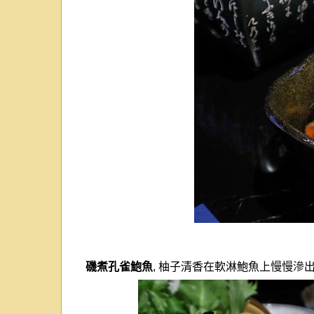
磯煮孔雀鮑魚
,
柚子清香在軟淋鮑魚上慢慢滲