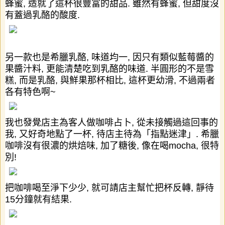
蜂蜜
,
造就了這杯很豐富的甜品
.
雖然有蜂蜜
,
但甜度沒
有蓋過乳酪的酸度
.
另一款也是希臘乳酪
,
味道均一
,
因只有類似藍莓醬的
果醬汁料
,
更能清楚吃到乳酪的味道
.
半圓形的不是雪
糕
,
而是乳酪
,
與鮮果那杯相比
,
這杯更幼滑
,
不過兩者
各有特色啊
~
我也發覺店主為客人做咖啡占卜
,
從未接觸過這回事的
我
,
又好奇地點了一杯
,
待店主待為「指點迷津」
.
希臘
咖啡沒有很濃的烘焙味
,
加了糖後
,
像在喝
mocha,
很特
別
!
把咖啡喝至淨下少少
,
就可請店主幫忙把杯反轉
,
靜待
1
5
分鐘就有結果
.