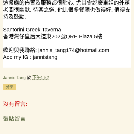
這餐廳的佈置及服務都很貼心
,
尤其會說廣東話的外藉
老闆很幽默
,
待客之道
,
他比很多餐廳也做得好
.
值得支
持及鼓勵
.
Santorini Greek Taverna
香港灣仔皇后大道東
202
號
QRE Plaza 5
樓
歡迎與我聯絡:
jannis_tang174@hotmail.com
Add my IG :
jannistang
Jannis Tang
於
下午1:52
分享
沒有留言:
張貼留言