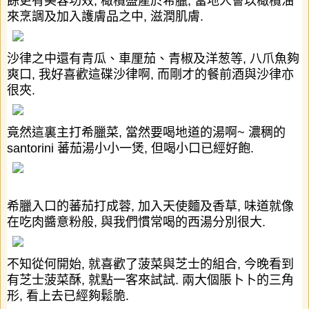
餘更有美容功效
,
橄欖盛產於希臘
,
當地人會以橄欖油
來烹調及加入護膚品之中
,
滋潤肌膚
.
沙律之中還有青瓜、車厘茄、青椒及洋葱等
,
八爪魚夠
爽口
,
我好喜歡這碟沙律啊
,
而剛才的餐前酒與沙律亦
很夾
.
竟然這裏主打希臘菜
,
當然要喝地道的湯啊
~
濃稠的
santorini
蕃茄湯小小一煲
,
但喝小口已經好飽
.
希臘入口的蕃茄打成蓉
,
加入天使麵及香草
,
味道就像
在吃肉醬意粉般
,
與我們慣常喝的西湯分別很大
.
不知從何開始
,
就喜歡了菠菜與芝士的組合
,
今晚看到
有芝士菠菜酥
,
就點一客來試試
.
兩大個脹卜卜的三角
形
,
看上去已經夠鬆脆
.