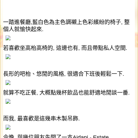
一踏進餐廳
,
藍白色為主色調襯上色彩繽紛的椅子
,
整
個人就愉快起來
.
若喜歡坐高枱高椅的
,
這邊也有
,
而且帶點私人空間
.
長形的吧枱、悠閒的風格
,
很適合下班後輕鬆一下
.
就算不吃正餐
,
大概點幾杯飲品也能舒適地閒談一番
.
而我
,
最喜歡是這幾串木製吊飾
.
今晚
,
與幾位朋友先開了一支
Aidani - Estate