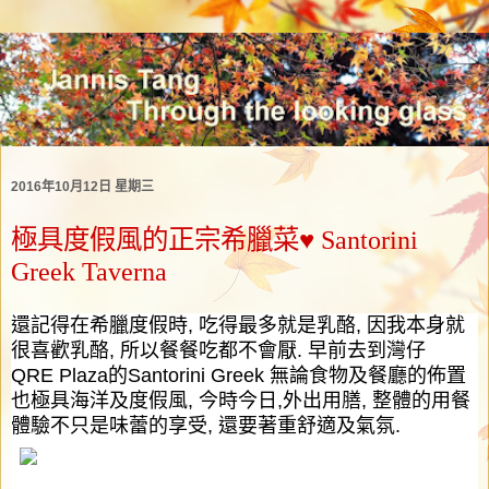
2016年10月12日 星期三
極具度假風的正宗希臘菜♥ Santorini
Greek Taverna
還記得在希臘度假時
,
吃得最多就是乳酪
,
因我本身就
很喜歡乳酪
,
所以餐餐吃都不會厭
.
早前去到灣仔
Q
R
E
Plaza
的
Santorini Greek
無論食物及餐廳的佈置
也極具海洋及度假風
,
今時今日
,
外出用膳
,
整體的用餐
體驗不只是味蕾的享受
,
還要著重舒適及氣氛
.