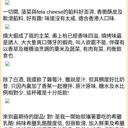
一切開
,
菠菜與
feta cheese
的餡料好澎
湃
,
香脆酥皮及
軟滑餡料
,
好有趣
!
味道沒有太咸
,
適合香港人口味
.
燒大蝦成了我的主菜
,
甫上枱已經香味四溢
,
燒烤味最
是誘人
.
大大隻爽口彈牙的蝦肉
,
叫人欲罷不能
.
伴碟有
以香草及橄欖油烹調的粟米及蔬菜
,
有肉有菜
,
均衡飲
食也
.
除了白酒
,
我還飲了雜莓汁
,
雖說是汁
,
但其稠度好比奶
昔
,
只因內裏加了香蕉一起攪拌
.
原汁原味
,
糖水及水比
例相對少
,
這杯確是十分抵飲
!
來到最期待的甜品
!
對
!
是我一開始就嚷著要吃的希臘
乳酪
!
純味希臘乳酪酸度低
,
但很軟滑
,
加入鮮果及希臘