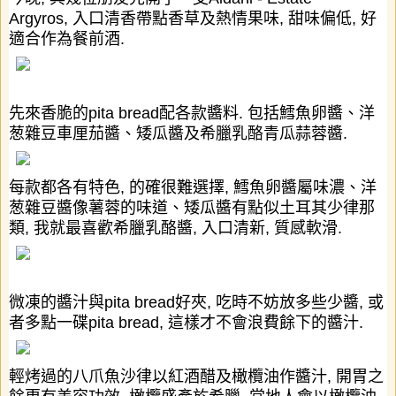
Argyros,
入口清香帶點香草及熱情果味
,
甜味偏低
,
好
適合作為餐前酒
.
先來香脆的
pita bread
配各款醬料
.
包括鱈魚卵醬、洋
葱雜豆車厘茄醬、矮瓜醬及希臘乳酪青瓜蒜蓉醬
.
每款都各有特色
,
的確很難選擇
,
鱈魚卵醬屬味濃、洋
葱雜豆醬像薯蓉的味道、矮瓜醬有點似土耳其少律那
類
,
我就最喜歡希臘乳酪醬
,
入口清新
,
質感軟滑
.
微凍的醬汁與
pita bread
好夾
,
吃時不妨放多些少醬
,
或
者多點一碟
pita bread,
這樣才不會浪費餘下的醬汁
.
輕烤過的八爪魚沙律以紅酒醋及橄欖油作醬汁
,
開胃之