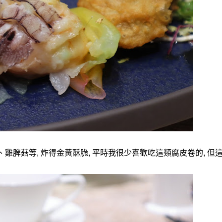
、雞脾菇等
,
炸得金黃酥脆
,
平時我很少喜歡吃這類腐皮卷的
,
但