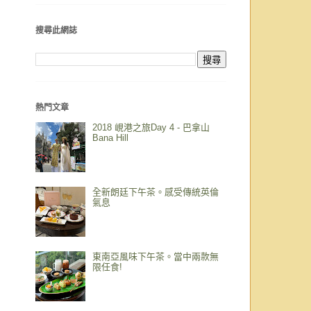
搜尋此網誌
熱門文章
2018 峴港之旅Day 4 - 巴拿山
Bana Hill
全新朗廷下午茶。感受傳統英倫
氣息
東南亞風味下午茶。當中兩款無
限任食!