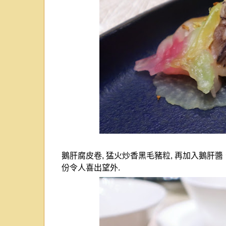
鵝肝腐皮卷
,
猛火炒香黑毛豬粒
,
再加入鵝肝醬
份令人喜出望外
.