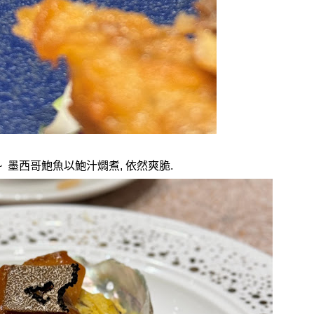
~
墨西哥鮑魚以鮑汁燜煮
,
依然爽脆
.