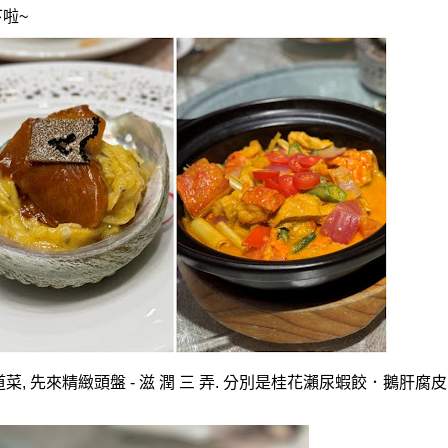
下啦
~
道菜
,
先來精緻頭盤
-
滋
潤
三
弄
.
分別是桂花瀨尿蝦餃．鵝肝腐皮