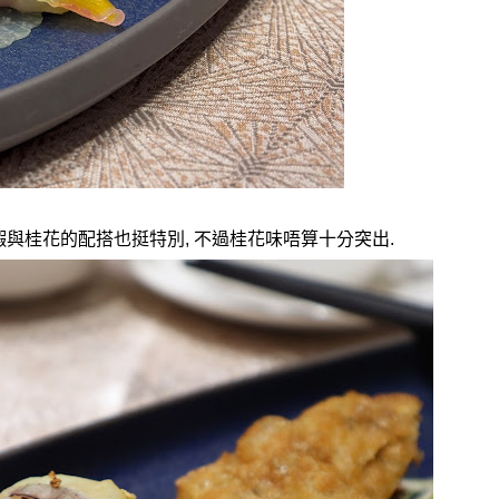
蝦與桂花的配搭也挺特別
,
不過桂花味唔算十分突出
.