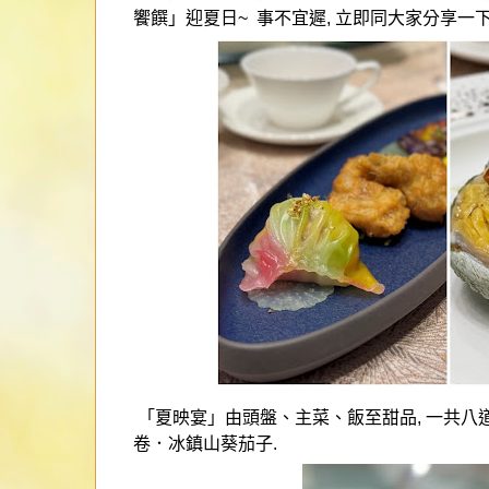
饗饌」迎夏日
~
事不宜遲
,
立即同大家分享一
「夏映宴」由頭盤、主菜、飯至甜品
,
一共八
卷．冰鎮山葵茄子
.