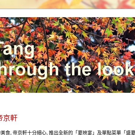
帝京軒
的美食
,
帝京軒十分細心
,
推出全新的「夏映宴」及單點菜單「盛