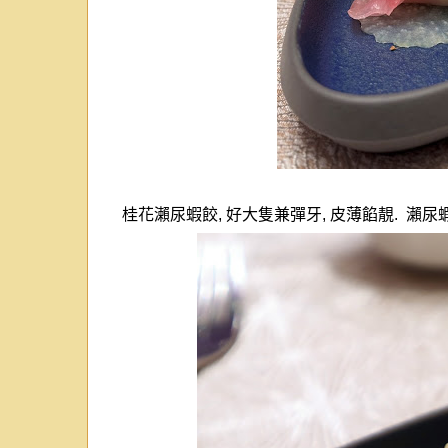
桂花瀨尿蝦餃
,
好大隻兼彈牙
,
皮薄餡靚
.
瀨尿