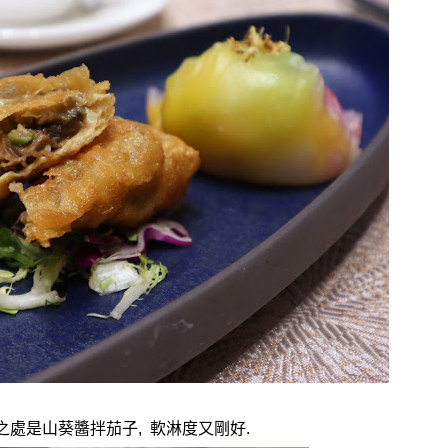
之處是山葵醬拌茄子
,
軟淋度又剛好
.