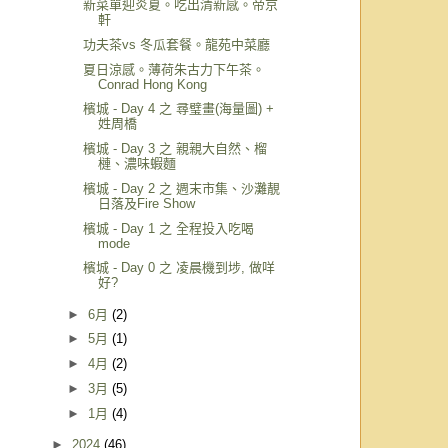
新菜單迎炎夏。吃出清新感。帝京
軒
功夫茶vs 冬瓜套餐。龍苑中菜廳
夏日涼感。薄荷朱古力下午茶。
Conrad Hong Kong
檳城 - Day 4 之 尋璧畫(海量圖) +
姓周橋
檳城 - Day 3 之 親親大自然、榴
槤、濃味蝦麵
檳城 - Day 2 之 週末市集、沙灘靚
日落及Fire Show
檳城 - Day 1 之 全程投入吃喝
mode
檳城 - Day 0 之 凌晨機到埗, 做咩
好?
►
6月
(2)
►
5月
(1)
►
4月
(2)
►
3月
(5)
►
1月
(4)
►
2024
(46)