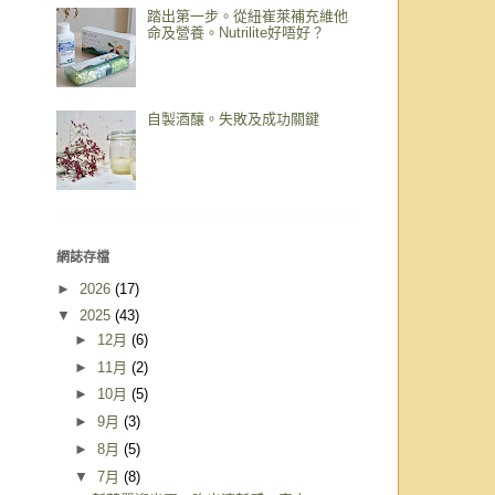
踏出第一步。從紐崔萊補充維他
命及營養。Nutrilite好唔好？
自製酒釀。失敗及成功關鍵
網誌存檔
►
2026
(17)
▼
2025
(43)
►
12月
(6)
►
11月
(2)
►
10月
(5)
►
9月
(3)
►
8月
(5)
▼
7月
(8)