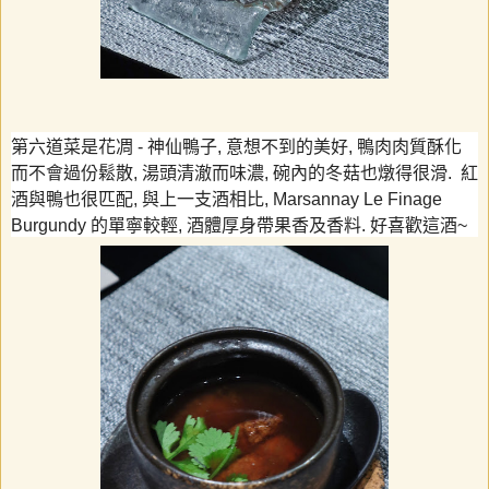
第六道菜是花凋
-
神仙鴨子
,
意想不到的美好
,
鴨肉肉質酥化
而不會過份鬆散
,
湯頭清澈而味濃
,
碗內的冬菇也燉得很滑
.
紅
酒與鴨也很匹配
,
與上一支酒相比
, Marsannay Le Finage
Burgundy
的單寧較輕
,
酒體厚身帶果香及香料
.
好喜歡這酒
~