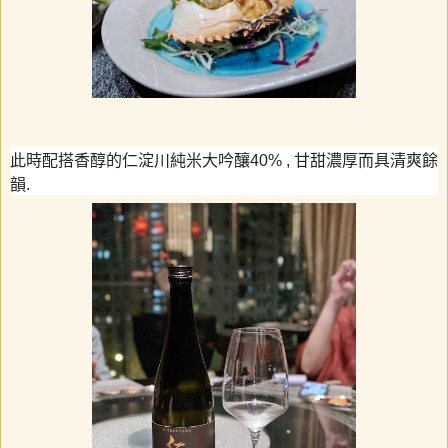
此時配搭香醇的仁淀川純米大吟釀
40% ,
甘甜濃厚而具清爽餘
韻
.