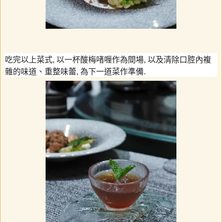
吃完以上菜式
,
以一杯酸梅啫喱作為間場
,
以及清除口腔內複
雜的味道、重整味蕾
,
為下一道菜作準備
.