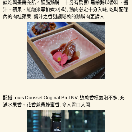
談吃與畫餅充飢。胭脂鵝脯
–
十分有驚喜
!
黑
鬃鵝以香料、醬
汁、蘋果、紅麴米等扣煮
3
小時
,
鵝肉必定十分入味
,
吃時配碟
內的
肉桂蘋果
,
醬汁之香甜讓鬆軟的鵝脯肉更誘人
.
配搭
Louis Dousset Original Brut NV,
這款香檳氣泡不多, 充
滿水果香、花香兼帶蜂蜜香
,
令人胃口大開
.