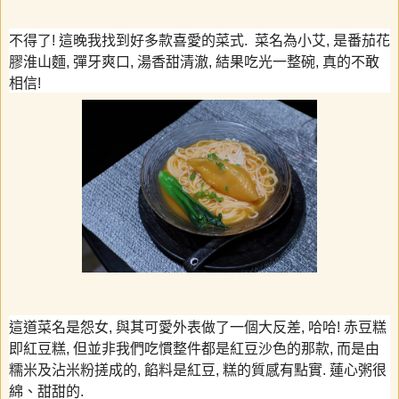
不得了
!
這晚我找到好多款喜愛的菜式
.
菜名為小艾
,
是番茄花
膠淮山麵
,
彈牙爽口
,
湯香甜清澈
,
結果吃光一整碗
,
真的不敢
相信
!
這道菜名是怨女
,
與其可愛外表做了一個大反差
,
哈哈
!
赤豆糕
即紅豆糕
,
但並非我們吃慣整件都是紅豆沙色的那款
,
而是由
糯米及沾米粉搓成的
,
餡料是紅豆
,
糕的質感有點實
.
蓮心粥很
綿、甜甜的
.