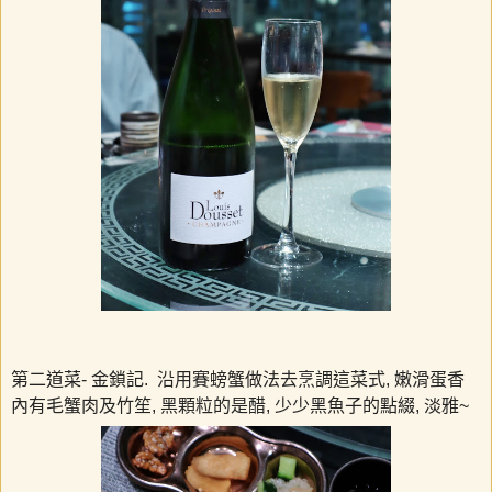
第二道菜
-
金鎖記
.
沿用賽螃蟹做法去烹調這菜式
,
嫩滑蛋香
內有毛蟹肉及竹笙
,
黑顆粒的是醋
,
少少黑魚子的點綴
,
淡雅
~