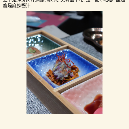
癮是麻辣醬汁.