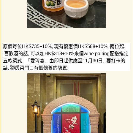
原價每位
HK$735+10%,
現有優惠價
HK$588+10%,
兩位起
.
喜歡酒的話
,
可以加
HK$318+10%
來個
wine pairing
配搭指定
五款菜式
.
「愛玲宴」由即日起供應至
11
月
30
日
.
要打卡的
話
,
獅房菜門口有個懷舊的裝置
.