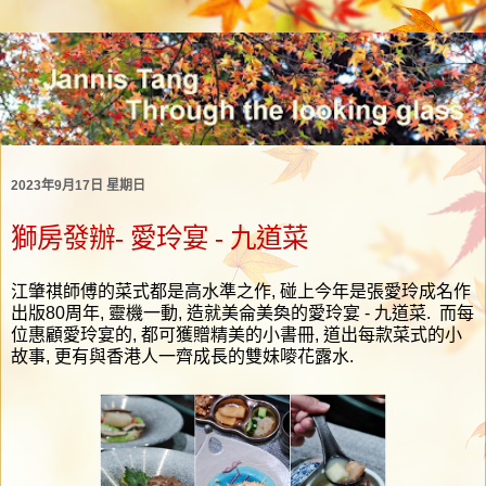
2023年9月17日 星期日
獅房發辦- 愛玲宴 - 九道菜
江肇祺師傅的菜式都是高水準之作
,
碰上今年是張愛玲成名作
出版
80
周年
,
靈機一動
,
造就美侖美奐的愛玲宴
-
九道菜
.
而每
位惠顧愛玲宴的
,
都可獲贈精美的小書冊
,
道出每款菜式的小
故事
,
更有與香港人一齊成長的雙妹嘜花露水
.