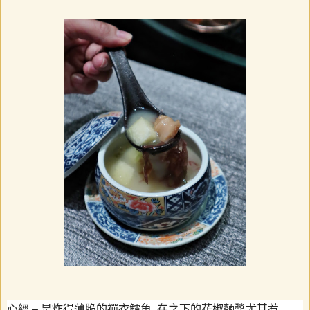
心經
–
是炸得薄脆的禪衣鱈魚
,
在之下的花椒麵醬尤其惹