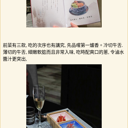
前菜有三款
,
吃的次序也有講究
,
先品嚐第一爐香。冷切牛舌
.
薄切的牛舌
,
細嫩軟腍而且非常入味
,
吃時配爽口的蔥
,
令滷水
醬汁更突出
,