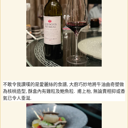
不敢令我讚嘆的是愛麗絲的食譜
,
大廚巧妙地將牛油曲奇塑做
為核桃造型
,
酥盒內有雞粒及鮑魚粒
.
甫上枱
,
無論賣相抑或香
氣已令人垂涎
.