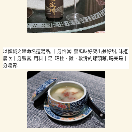
以傾城之戀命名這湯品
,
十分恰當
!
蜜瓜味好突出兼好甜
,
味道
層次十分豐富
,
用料十足
,
瑤柱、雞、軟滑的螺頭等
,
喝完是十
分暖胃
.