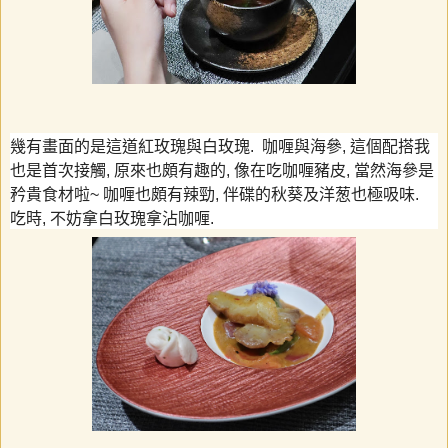
幾有畫面的是這道紅玫瑰與白玫瑰
.
咖喱與海參
,
這個配搭我
也是首次接觸
,
原來也頗有趣的
,
像在吃咖喱豬皮
,
當然海參是
矜貴食材啦
~
咖喱也頗有辣勁
,
伴碟的秋葵及洋葱也極吸味
.
吃時
,
不妨拿白玫瑰拿沾咖喱
.