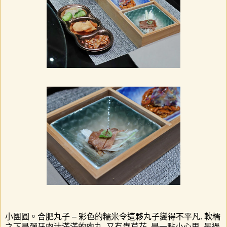
小團圓。合肥丸子
–
彩色的糯米令這夥丸子變得不平凡
.
軟糯
之下是彈牙肉汁滿滿的肉丸
,
又有
蟲草
花
,
是一點小心思
,
最過