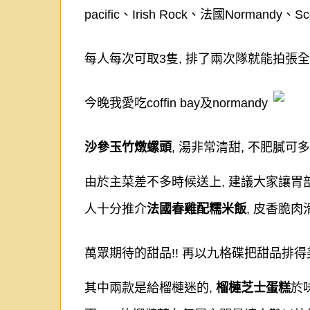
pacific
、
Irish Rock
、法國
Normandy
、
Sc
每人每次可取
3
隻
,
排了兩次隊就能拍張全
今晚我愛吃
coffin bay
及
normandy
沙參玉竹燉螺頭
,
湯非常清甜
,
不肥膩可多
由於主菜差不多時候送上
,
建議大家讓胃
人十分推介
法國春雞配糯米飯
,
皮香脆肉
萬眾期待的甜品
!!
再以九格碟把甜品排得
其中兩款是給榴槤迷的
,
榴槤芝士蛋糕
於