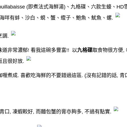
uillabaisse (
即煮法式海鮮湯
)
、九格碟、六款生蠔、
HD
海咩有蚌、沙白、蜆、蟹、蟶子、鮑魚、魷魚、螺
.
烹調
.
味道非常濃郁
!
看我這碗多豐富
!!
以
九格碟
取食物很方便
,
而且很好放
.
咖喱煮成
.
喜歡吃海鮮的不要錯過這區
.
(
沒有記錯的話
,
青
青口
,
凍蝦較好
,
而麵包蟹的膏亦夠多
,
不過有點實
.