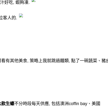
汁好吃
,
蝦夠凍
.
位客人的
.
眼看有其他美食
,
策略上我就跳過麵類
,
點了一碗蔬菜、豬
六款生蠔
不分時段每天供應
,
包括澳洲
coffin bay
、美國