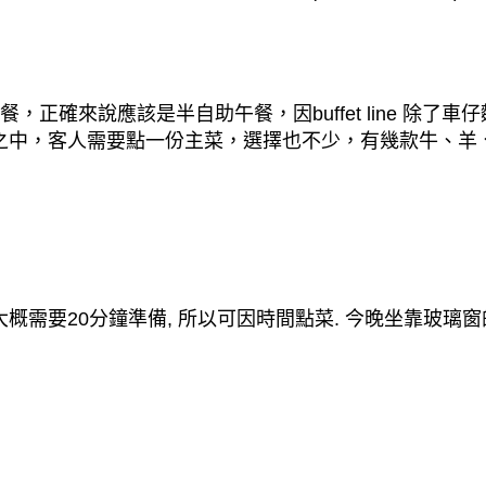
餐，正確來說應該是
半自
助午餐，因
buffet line
除了車仔
之中，客人需要點一份主菜，選擇也不少，有幾款牛、羊
大概需要
20
分鐘準備
,
所以可因時間點菜
.
今晚坐靠玻璃窗