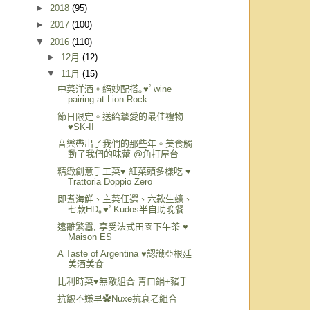
►
2018
(95)
►
2017
(100)
▼
2016
(110)
►
12月
(12)
▼
11月
(15)
中菜洋酒。絕妙配搭｡♥ﾟwine
pairing at Lion Rock
節日限定。送給摯愛的最佳禮物
♥SK-II
音樂帶出了我們的那些年。美食觸
動了我們的味蕾 @角打屋台
精緻創意手工菜♥ 紅菜頭多樣吃 ♥
Trattoria Doppio Zero
即煮海鮮、主菜任選、六款生蠔、
七款HD｡♥ﾟKudos半自助晚餐
遠離繁囂, 享受法式田園下午茶 ♥
Maison ES
A Taste of Argentina ♥認識亞根廷
美酒美食
比利時菜♥無敵組合:青口鍋+豬手
抗皺不嫌早✿Nuxe抗衰老組合