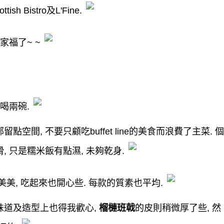
ottish Bistro
及
L'Fine.
家福了
~
~
喝兩碗
.
部留點空間
,
不要只顧吃
buffet line
的美食而浪費了主菜
.
個
滑
,
只是糯米飯有點濕
,
未夠乾身
.
美美
,
吃起來也開心些
.
每款的質素也平均
.
味道及造型上也得我歡心
,
榴槤班戟
的皮則稍微厚了些
,
然