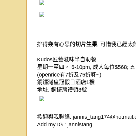
排得幾有心思的
切片生果
,
可惜我已經太
Kudos
匠藝滋味半自助餐
星期
一至四，
6-10pm,
成人每位
$
568;
五
(openrice有7折及75折呀~)
銅鑼灣皇冠假日酒店
1
樓
地址
:
銅鑼灣禮頓
8
號
歡迎與我聯絡:
jannis_tang174@hotmail
Add my IG :
jannistang