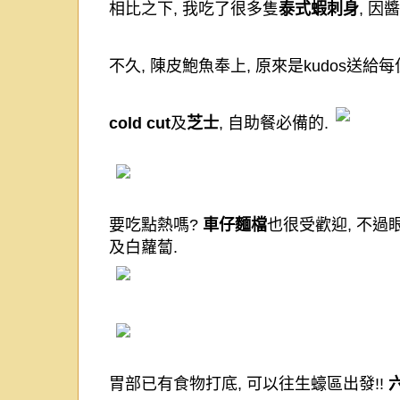
相比之下
,
我吃了很多隻
泰式蝦刺身
,
因醬
不久
,
陳皮鮑魚奉上
,
原來是
kudos
送給每
cold cut
及
芝士
,
自助餐必備的
.
要吃點熱嗎
?
車仔麵檔
也很受歡迎
,
不過
及白蘿蔔
.
胃部已有食物打底
,
可以往生蠔區出發
!!