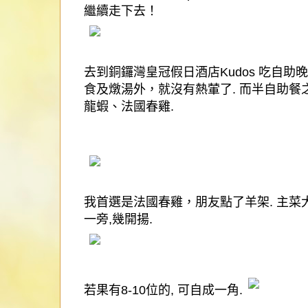
繼續走下去！
去到
銅鑼灣皇冠假日酒店
Kudos
吃自助晚
食及燉湯外，就沒有熱葷了
.
而半自助餐
龍蝦、法國春雞
.
我首選是法國春雞，
朋友點了羊架
.
主菜
一旁
,
幾開揚
.
若果有
8-10
位的
,
可自成一角
.