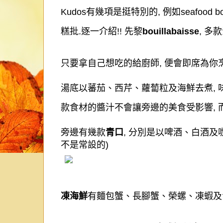
Kudos
有幾項是挺特別的
,
例如
seafood bo
糕批
.
逐一介紹
!!
先黎
bouillabaisse
,
多款
只要拿自己想吃的給廚師
,
便會即席為你
湯底以蕃茄、西芹、蘿蔔粒及海鮮去煮
,
款食材的醬汁不會讓旁邊的美食受影響
,
旁邊有幾款
青口
,
分別是以啤酒、白酒及
不是常設的
)
凍海鮮
有麵包蟹、長腳蟹、榮螺、凍蝦及