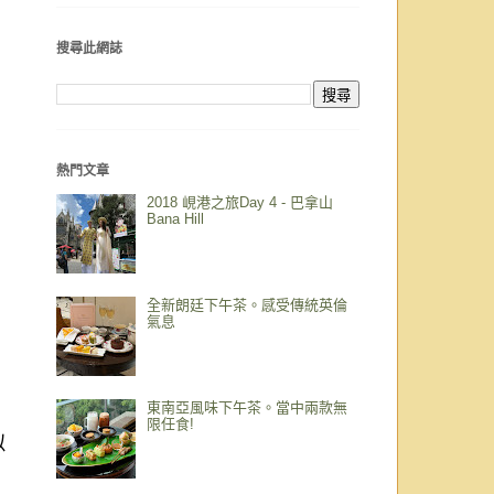
搜尋此網誌
熱門文章
2018 峴港之旅Day 4 - 巴拿山
Bana Hill
全新朗廷下午茶。感受傳統英倫
氣息
東南亞風味下午茶。當中兩款無
限任食!
似