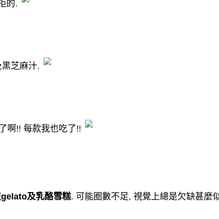
拒的
.
及黑芝麻汁
.
了啊
!!
每款我也吃了
!!
枝
gelato
及乳酪雪糕
.
可能圈數不足
,
視覺上總是欠缺甚麼