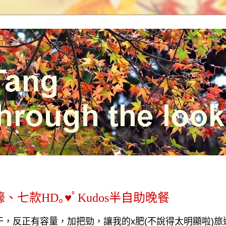
七款HD｡♥ﾟKudos半自助晚餐
干，反正有容量，加把勁，讓我的
x
肥
(
不說得太明顯啦
)
旅