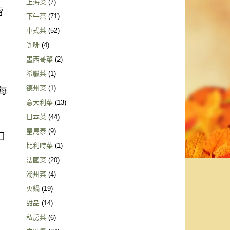
上海菜
(7)
雪
下午茶
(71)
中式菜
(52)
咖啡
(4)
墨西哥菜
(2)
希臘菜
(1)
德州菜
(1)
每
意大利菜
(13)
日本菜
(44)
星馬泰
(9)
口
比利時菜
(1)
法國菜
(20)
潮州菜
(4)
火鍋
(19)
甜品
(14)
私房菜
(6)