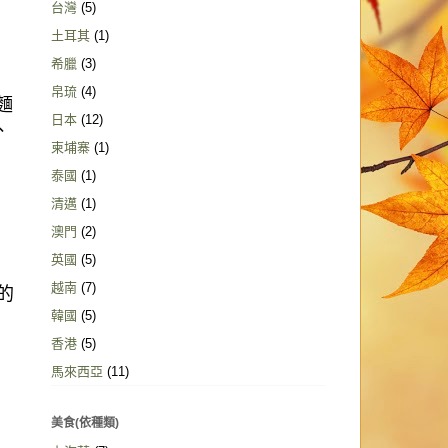
台灣
(5)
土耳其
(1)
希臘
(3)
帛琉
(4)
麵
日本
(12)
、
柬埔寨
(1)
泰國
(1)
清邁
(1)
澳門
(2)
英國
(5)
越南
(7)
的
韓國
(5)
香港
(5)
馬來西亞
(11)
美食(依種類)