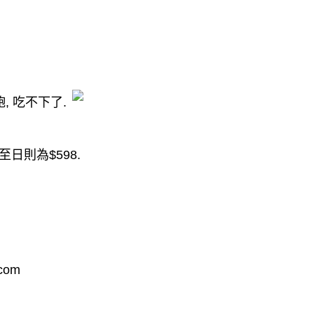
飽
,
吃不下了
.
至日則為
$598.
.com