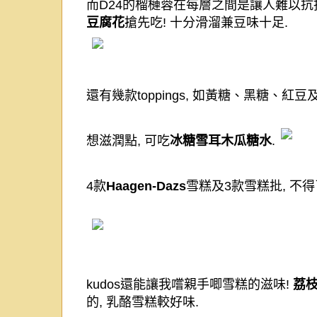
而
D24
的榴槤蓉在每層之間是讓人難以抗
豆腐花
搶先吃
!
十分滑溜兼豆味十足
.
還有幾款
toppings,
如黃糖、黑糖、紅豆
想滋潤點
,
可吃
冰糖雪耳木瓜糖水
.
4
款
Haagen-Dazs
雪糕及
3
款雪糕批
,
不得
kudos
還能讓我嚐親手唧雪糕的滋味
!
荔
的
,
乳酪雪糕較好味
.