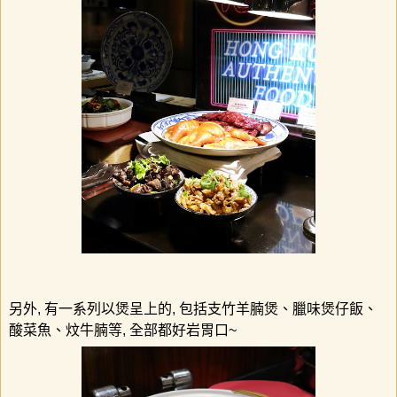
另外
,
有一系列以煲呈上的
,
包括支竹羊腩煲、臘味煲仔飯、
酸菜魚、炆牛腩等
,
全部都好岩胃口
~