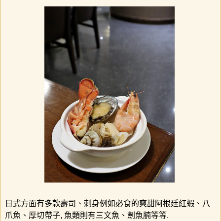
日式方面有多款壽司、刺身例如必食的爽甜阿根廷紅蝦、八
爪魚、厚切帶子
,
魚類則有三文魚、劍魚腩等等
.