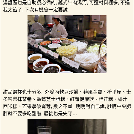
湯麵區也是自助餐必備的
,
越式牛肉湯河
,
可選材料極多
,
不過
我太飽了
,
下次有機會一定要試
.
甜品選擇也十分多
.
外脆內軟豆沙餅、蘋果金寶、梳乎厘、士
多啤梨抹茶卷、藍莓芝士蛋糕、紅莓健康飲、桂花糕、椰汁
西米糕、芒果拿破崙等
,
數之不盡
.
明明對自己說
,
肚腩中央肥
胖就不要多吃甜啦
,
最後也是失守
…