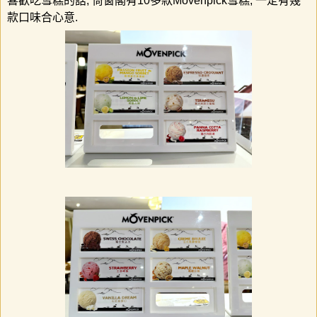
喜歡吃雪糕的話
,
倚窗閣有
10
多款
Movenpick
雪糕
,
一定有幾
款口味合心意
.