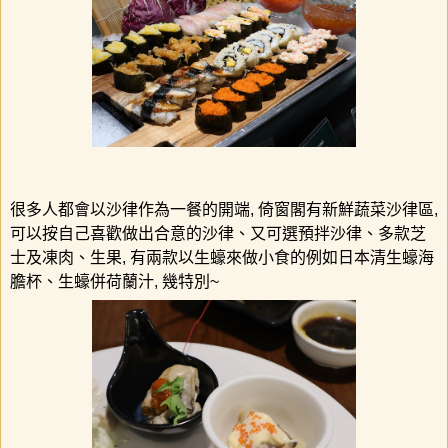
很多人都會以沙律作為一餐的開端
,
倚窗閣有新鮮蔬菜沙律區
,
可以按自己喜歡做出合意的沙律、又可選預拌沙律、多款芝
士及凍肉、生果
,
有兩款以生蠔來做小食的例如日本清生蠔海
膽杯、生蠔併荷蘭汁
,
幾特別
~