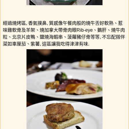
經過燒烤區
,
香氣撲鼻
,
質感像午餐肉般的燒牛舌好軟熟、惹
味雞軟骨及羊架、燒加拿大帶骨肉眼
Rib-eye
、鵝肝、燒牛肉
粒、北京片皮鴨、鹽燒海蝦串、菠蘿豬仔骨等等
,
不忘配搭伴
菜如車厘茄、紫薯
,
這區讓我吃得津津有味
.