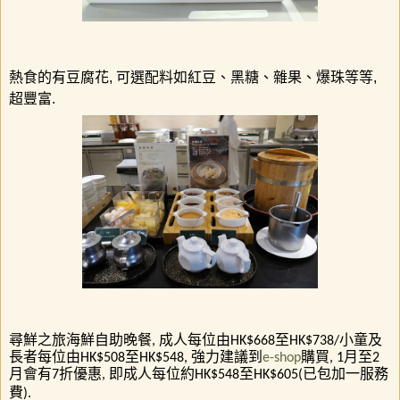
熱食的有豆腐花
,
可選配料如紅豆、黑糖、雜果、爆珠等等
,
超豐富
.
尋鮮之旅海鮮自助晚餐
成人每位由
至
小童及
,
HK$668
HK$738/
長者每位由
至
強力建議到
購買
月至
HK$508
HK$548,
e-shop
, 1
2
月會有
折優惠
即成人每位約
至
已包加一服務
7
,
HK$548
HK$605(
費
).