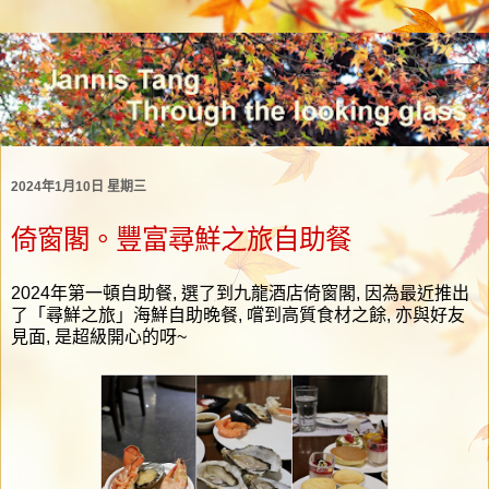
2024年1月10日 星期三
倚窗閣。豐富尋鮮之旅自助餐
2024
年第一頓自助餐
,
選了到九龍酒店倚窗閣
,
因為最近推出
了「尋鮮之旅」海鮮自助晚餐
,
嚐到高質食材之餘
,
亦與好友
見面
,
是超級開心的呀
~