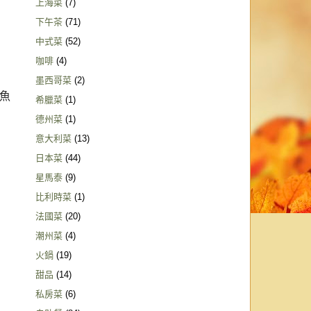
上海菜
(7)
下午茶
(71)
中式菜
(52)
咖啡
(4)
墨西哥菜
(2)
魚
希臘菜
(1)
德州菜
(1)
意大利菜
(13)
日本菜
(44)
星馬泰
(9)
比利時菜
(1)
法國菜
(20)
潮州菜
(4)
火鍋
(19)
甜品
(14)
私房菜
(6)