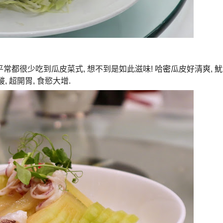
平常都很少吃到瓜皮菜式
,
想不到是如此滋味
!
哈
密
瓜皮好清爽
,
魷
酸
,
超開胃
,
食慾大增
.