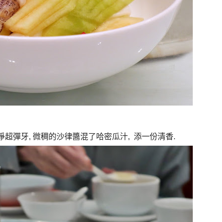
淨超彈牙
,
微稠的沙律醬混了哈密瓜汁
,
添一份清香
.