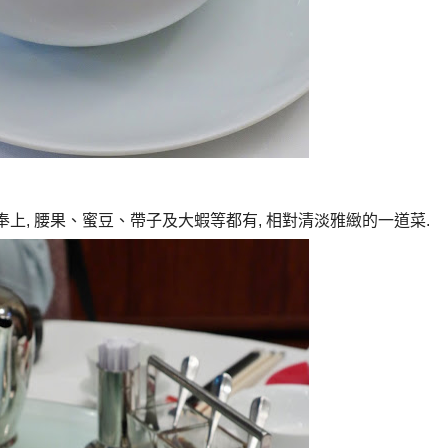
奉上
,
腰果、蜜豆、帶子及大蝦等都有
,
相對清淡雅緻的一道菜
.