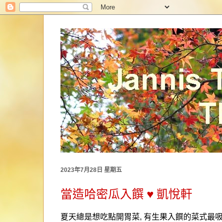
2023年7月28日 星期五
當造哈密瓜入饌 ♥ 凱悅軒
夏天總是想吃點開胃菜
,
有生果入饌的菜式最