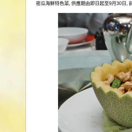
密瓜海鮮特色菜
,
供應期由即日起至
9
月
30
日
,