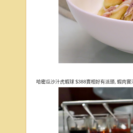
哈
密
瓜沙汁虎蝦球
$388
賣相好有派頭
,
蝦肉實