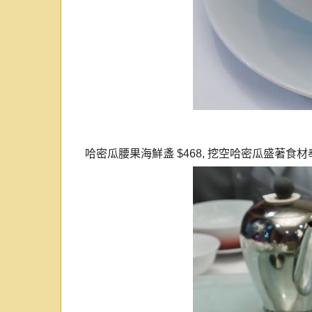
哈密瓜腰果海鮮盞
$468,
挖空哈密瓜盛著食材