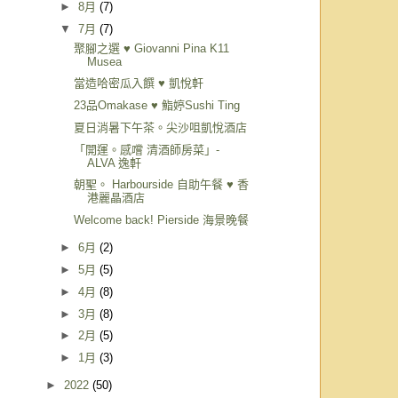
►
8月
(7)
▼
7月
(7)
聚腳之選 ♥ Giovanni Pina K11
Musea
當造哈密瓜入饌 ♥ 凱悅軒
23品Omakase ♥ 鮨婷Sushi Ting
夏日消暑下午茶。尖沙咀凱悅酒店
「開運。感嚐 清酒師房菜」-
ALVA 逸軒
朝聖。 Harbourside 自助午餐 ♥ 香
港麗晶酒店
Welcome back! Pierside 海景晚餐
►
6月
(2)
►
5月
(5)
►
4月
(8)
►
3月
(8)
►
2月
(5)
►
1月
(3)
►
2022
(50)