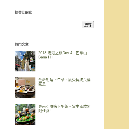
搜尋此網誌
熱門文章
2018 峴港之旅Day 4 - 巴拿山
Bana Hill
全新朗廷下午茶。感受傳統英倫
氣息
東南亞風味下午茶。當中兩款無
限任食!