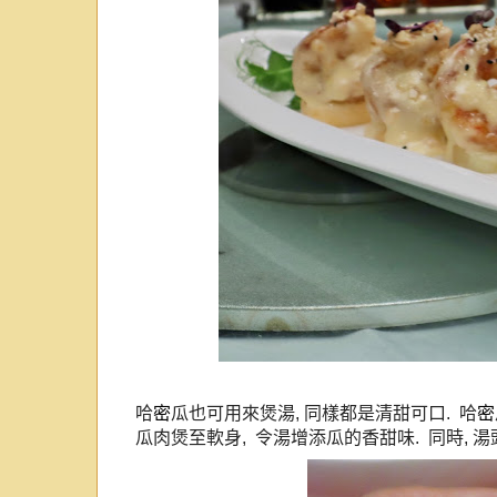
哈
密
瓜也可用來煲湯
,
同樣都是清甜可口
.
哈
密
瓜肉煲至軟身
,
令湯增添瓜的香甜味
.
同時
,
湯