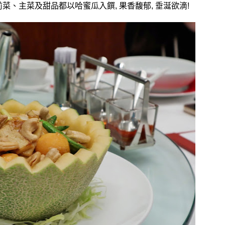
前菜、主菜及甜品都以哈蜜瓜入饌
,
果香馥郁
,
垂涎欲滴
!