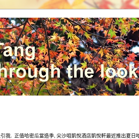
吸引我
.
正值哈密瓜當造季
,
尖沙咀凱悅酒店凱悅軒最近推出夏日