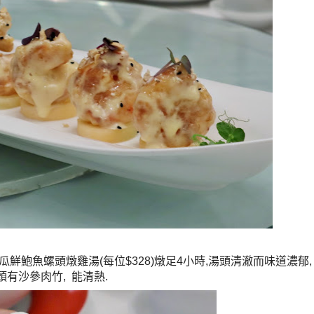
瓜鮮鮑魚螺頭燉雞湯
(
每位
$328)
燉足
4
小時
,
湯頭清澈而味道濃郁
,
頭有沙參肉竹
,
能清熱
.