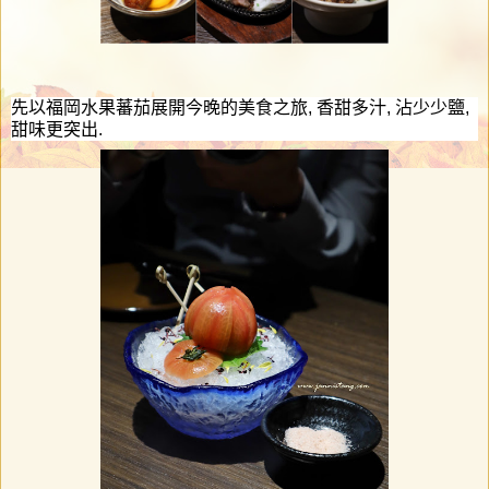
先以福岡水果蕃茄
展開今晚的美食之旅
,
香甜多汁
,
沾少少鹽
,
甜味更突出
.