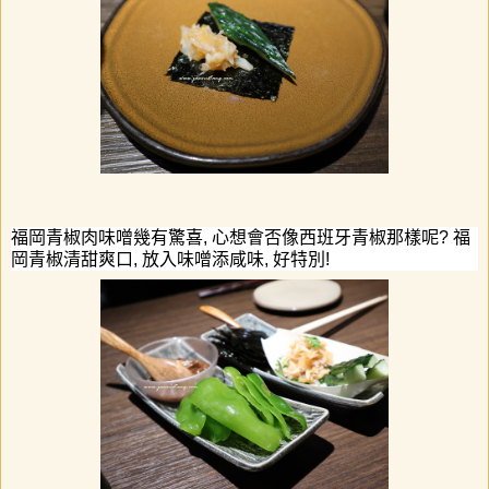
福岡青椒肉味噌幾有驚喜
,
心想會否像西班牙青椒那樣呢
?
福
岡青椒清甜爽口
,
放入味噌
添咸味
,
好特別
!