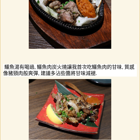
鱷魚湯有喝過
,
鱷魚肉炭火燒
讓我首次吃
鱷魚肉的甘味
,
質感
像豬頸肉般爽彈
,
建議多沾些醬將甘味減褪
.