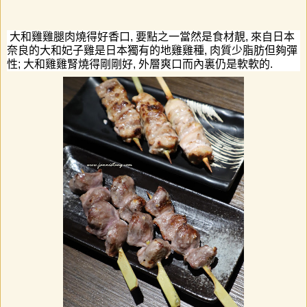
大和雞雞腿肉
燒得好香口
,
要點之一當然是食材靚
,
來自日本
奈良的大和妃子雞是日本獨有的地雞雞種
,
肉質少脂肪但夠彈
性
;
大和雞雞腎
燒得剛剛好
,
外層爽口而內裏仍是軟軟的
.