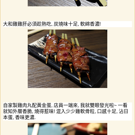
大和雞雞肝
必須趁熱吃
,
炭燒味十足
,
軟綿香濃
!
自家製雞肉丸配黃金蛋
,
店員一端來
,
我就雙眼發光啦
~
一看
就知外層香脆
,
燒得惹味
!
混入少少雞軟骨粒
,
口感十足
,
沾日
本蛋
,
香味更濃
.