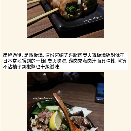
串燒過後
,
是鐵板燒
,
這份宮崎式雞腿肉炭火鐵板燒
絕對像在
日本當地嚐到的一樣
!
炭火味濃
,
雞肉充滿肉汁而具彈性
,
就算
不沾柚子胡椒醬也十級滋味
.