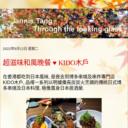
2022年9月13日 星期二
超滋味和風晚餐 ♥ KIDO木戶
在香港都吃到日本風味
,
是夜去到博多串燒及串炸專門店
KIDO
木戶
,
品嚐一系列以明爐備長炭炭火烹調的傳統日式博
多串燒及日本料理
,
極像置身日本居酒屋
.