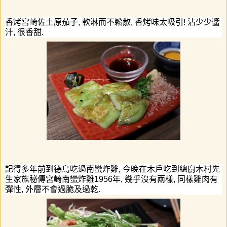
香烤宮崎佐土原茄子
,
軟淋而不鬆散
,
香烤味太吸引
!
沾少少醬
汁
,
很香甜
.
記得多年前到德島吃過南蠻炸雞
,
今晚在木戶吃到總廚木村先
生家族秘傳宮崎南蠻炸雞
1956
年
,
幾乎沒有兩樣
,
同樣雞肉有
彈性
,
外層不會過脆及過乾
.