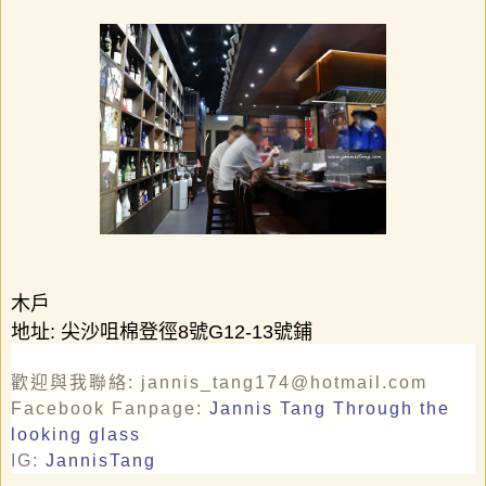
木戶
地址
:
尖沙咀棉登徑
8
號
G12-13
號鋪
歡迎與我聯絡: jannis_tang174@hotmail.com
Facebook Fanpage:
Jannis Tang Through the
looking glass
IG:
JannisTang