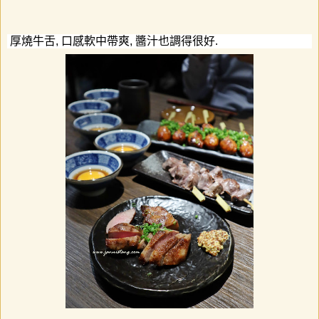
厚燒牛舌
,
口感軟中帶爽
,
醬汁也調得很好
.