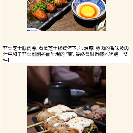
韮菜芝士豚肉卷
,
看著芝士緩緩流下
,
很治癒
!
豚肉的香味及肉
汁中和了
韮菜剛剛熟而呈現的
‘
辣
’,
最終會很過癮地吃罷一整
件
!