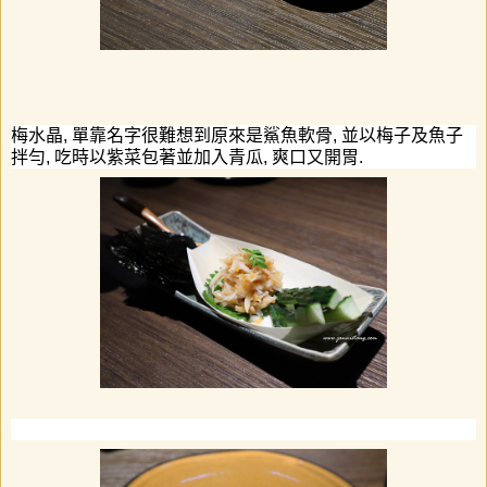
梅水晶
,
單靠名字很難想到原來是鯊魚軟骨
,
並以梅子
及魚子
拌勻
,
吃時以紫菜包著並加入青瓜
,
爽口又開胃
.