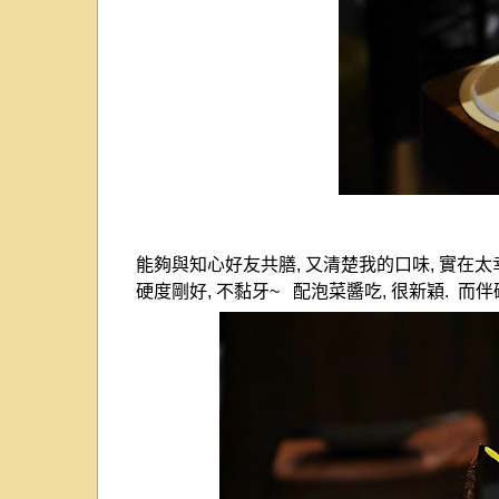
能夠與知心好友共膳
,
又清楚我的口味
,
實在太
硬度剛好
,
不黏牙
~
配泡菜醬吃
,
很新穎
.
而伴