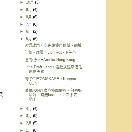
►
10月
(3)
►
9月
(4)
►
8月
(6)
►
7月
(6)
►
6月
(2)
▼
5月
(6)
火鍋放題。吃完靚煲再邊爐 - 胡爐
仙氣。瑰麗。Lion Rock下午茶
'意'態撩人♥Amelia Hong Kong
Little Draft Land。汲飲式雞尾酒佐
創意美食
灣仔午市OMAKASE。Kappou
UOn
試做水明月痛症按摩療程，效果好
賞
唔好、有無hard sell? 看下去
吧！
►
4月
(4)
►
3月
(9)
►
2月
(5)
►
1月
(6)