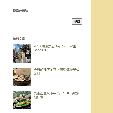
搜尋此網誌
熱門文章
2018 峴港之旅Day 4 - 巴拿山
Bana Hill
全新朗廷下午茶。感受傳統英倫
氣息
東南亞風味下午茶。當中兩款無
限任食!