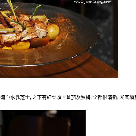
件流心水乳芝士
,
之下有紅菜頭、蕃茄及蜜梅
,
全都很清新
,
尤其讚