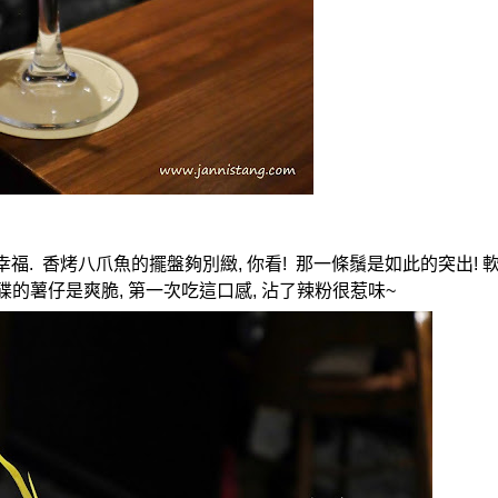
幸福
.
香烤八爪魚的擺盤夠別緻
,
你看
!
那一條鬚是如此的突出
!
碟的薯仔是爽脆
,
第一次吃這口感
,
沾了辣粉很惹味
~