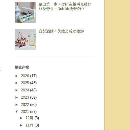
踏出第一步。從紐崔萊補充維他
命及營養。Nutrilite好唔好？
自製酒釀。失敗及成功關鍵
網誌存檔
軟
►
2026
(17)
►
2025
(43)
►
2024
(46)
►
2023
(59)
►
2022
(50)
▼
2021
(57)
►
12月
(3)
►
11月
(3)