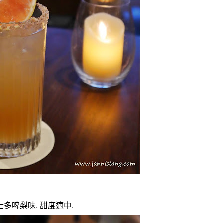
士多啤梨味
,
甜度適中
.