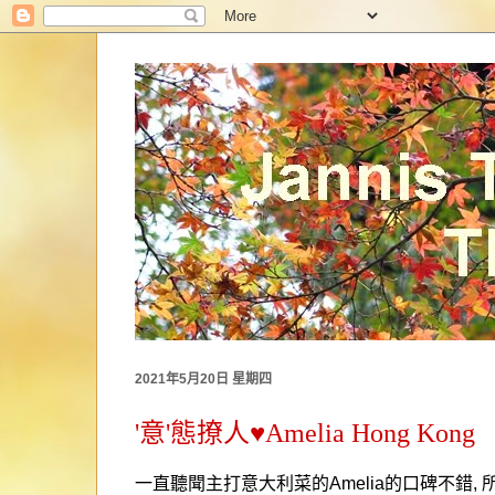
2021年5月20日 星期四
'意'態撩人♥Amelia Hong Kong
一直聽聞主打意大利菜的
Amelia
的口碑不錯
,