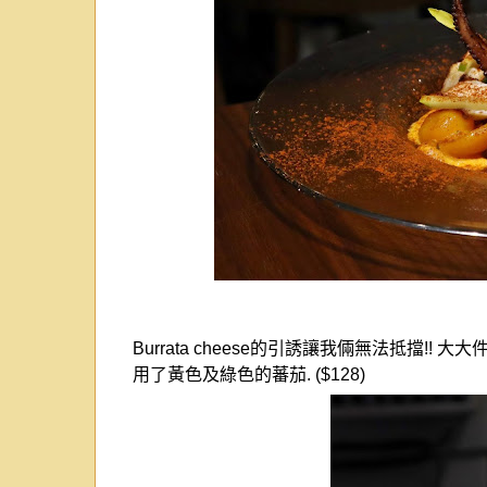
Burrata cheese
的引誘讓我倆無法抵擋
!!
大大
用了黃色及綠色的蕃茄
.
($128
)