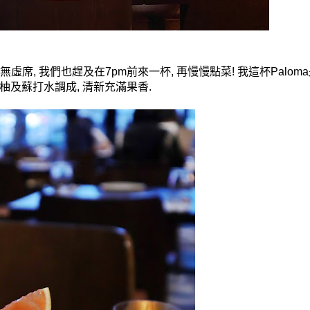
無虛席
,
我們也趕及在
7pm
前來一杯
,
再慢慢點菜
!
我這杯
Paloma
柚及蘇打水調成
,
清新充滿果香
.