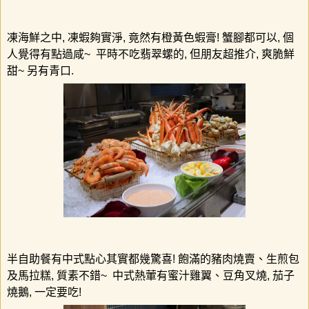
凍海鮮之中
,
凍蝦夠實淨
,
竟然有橙黃色蝦膏
!
蟹腳都可以
,
個
人覺得有點過咸
~
平時不吃翡翠螺的
,
但朋友超推介
,
爽脆鮮
甜
~
另有青口.
半自助餐有中式點心其實都幾驚喜
!
飽滿的豬肉燒賣、生煎包
及馬拉糕
,
質素不錯
~ 中式熱葷有蜜汁雞翼、豆角叉燒, 茄子
燒鵝, 一定要吃!