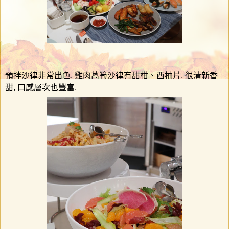
預拌沙律非常出色
,
雞肉萵筍沙律有甜柑、西柚片
,
很清新香
甜
,
口感層次也豐富
.