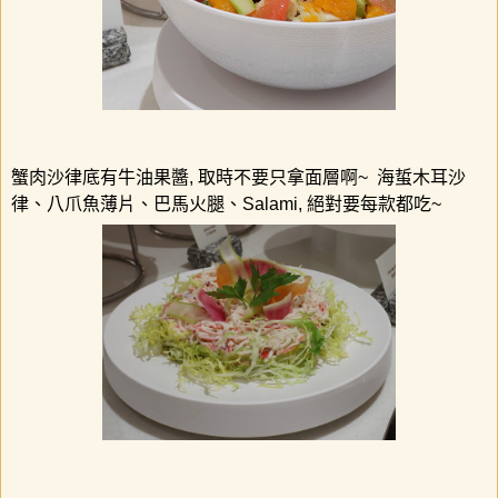
蟹肉沙律底有牛油果醬
,
取時不要只拿面層啊
~
海蜇木耳沙
律、八爪魚薄片、巴馬火腿、
Salami,
絕對要每款都吃
~