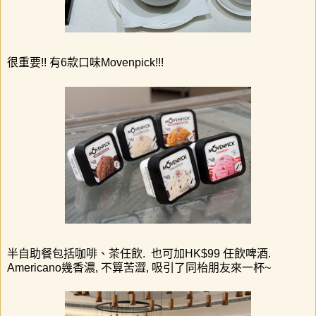
很重要!! 有6款口味Movenpick!!!
半自助餐包括咖啡、茶任飲
.
也可加
HK$99
任飲啤酒
.
Americano
幾香濃
,
不算苦澀
,
吸引了同枱朋友來一杯
~