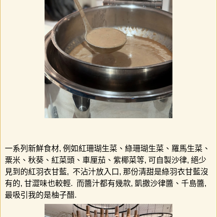
一系列新鮮食材
,
例如紅珊瑚生菜、綠珊瑚生菜、羅馬生菜、
粟米、秋葵、紅菜頭、車厘茄、紫椰菜等
,
可自製沙律
,
絕少
見到的紅羽衣甘藍
,
不沾汁放入口
,
那份清甜是綠羽衣甘藍沒
有的
,
甘澀味也較輕
.
而醬汁都有幾款
,
凱撒沙律醬、千島醬
,
最吸引我的是柚子醋
.