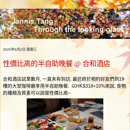
2025年4月2日 星期三
性價比高的半自助晚餐 @ 合和酒店
合和酒店試業數月
,
一直未有到訪
,
最近終於相約好友們到
19
樓的大堂咖啡廳享用半自助晚餐
.
以
HK$318+10%
來說
,
食物
的種類及質素可以說是性價比高
~