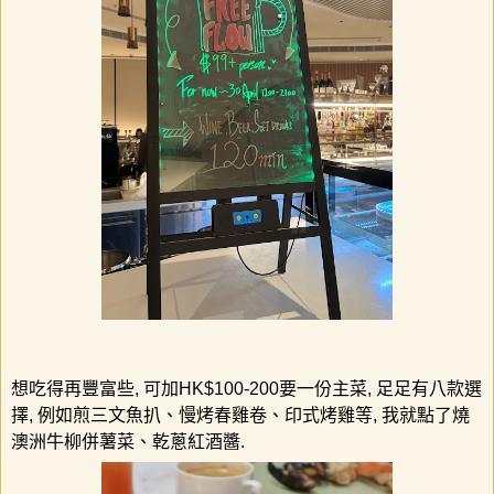
想吃得再豐富些
,
可加
HK$100-200
要一份主菜
,
足足有八款選
擇
,
例如煎三文魚扒、慢烤春雞卷、印式烤雞等
,
我就點了燒
澳洲牛柳併薯菜、乾蔥紅酒醬
.