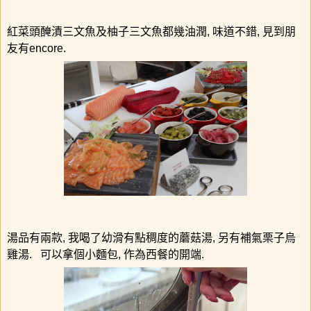
紅菜頭醃漬三文魚及柚子三文魚都幾油潤
,
味道不錯
,
見到朋
友有
encore.
湯品有兩款
,
我喝了幼滑有點稠度的蘑菇湯
,
另有補氣栗子烏
雞湯
.
可以拿個小麵包
,
作為西餐的開端
.