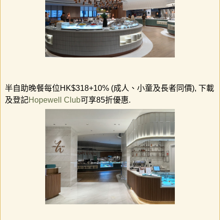
半自助晚餐每位
HK$318+10% (
成人、小童及長者同價
),
下載
及登記
Hopewell Club
可享
85
折優惠
.