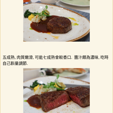
五成熟
,
肉質嫩滑
,
可能七成熟會較香口
.
醬汁頗為濃味
,
吃時
自己斟量調節
.