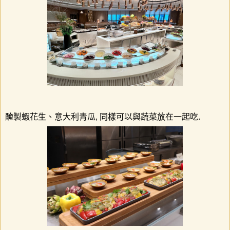
醃製蝦花生、意大利青瓜
,
同樣可以與蔬菜放在一起吃
.